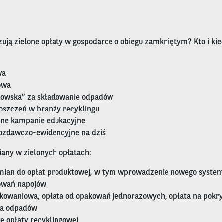
zują zielone opłaty w gospodarce o obiegu zamkniętym? Kto i kie
wa
owa
kowska” za składowanie odpadów
oszczeń w branży recyklingu
zne kampanie edukacyjne
ozdawczo-ewidencyjne na dziś
any w zielonych opłatach:
ian do opłat produktowej, w tym wprowadzenie nowego system
owań napojów
kowaniowa, opłata od opakowań jednorazowych, opłata na pokr
ia odpadów
e opłaty recyklingowej