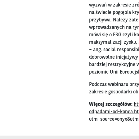
wyzwań w zakresie zró
na świecie pogłębia k
przybywa. Należy zate
wprowadzanych na ryne
mówi się o ESG czyli k
maksymalizacji zysku, 
– ang. social responsib
dobrowolne inicjatywy
bardziej restrykcyjne 
poziomie Unii Europejsk
Podczas webinaru przy
zakresie gospodarki ob
Więcej szczegółów:
ht
odpadami-od-konca.h
utm_source=onyx&utm