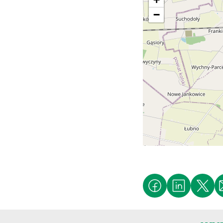
−
MEA
MAJ
26
MC
DRIN
CZE
09
Pt
Mię
CZE
09
P
BAK
CZE