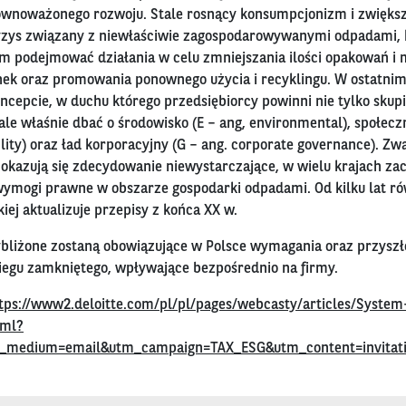
wnoważonego rozwoju. Stale rosnący konsumpcjonizm i zwiększaj
ryzys związany z niewłaściwie zagospodarowywanymi odpadami, 
m podejmować działania w celu zmniejszania ilości opakowań i 
k oraz promowania ponownego użycia i recyklingu. W ostatnim 
oncepcie, w duchu którego przedsiębiorcy powinni nie tylko skupi
ale właśnie dbać o środowisko (E – ang, environmental), społec
ility) oraz ład korporacyjny (G – ang. corporate governance). Zw
 okazują się zdecydowanie niewystarczające, w wielu krajach z
wymogi prawne w obszarze gospodarki odpadami. Od kilku lat rów
iej aktualizuje przepisy z końca XX w.
bliżone zostaną obowiązujące w Polsce wymagania oraz przysz
iegu zamkniętego, wpływające bezpośrednio na firmy.
tps://www2.deloitte.com/pl/pl/pages/webcasty/articles/System
tml?
_medium=email&utm_campaign=TAX_ESG&utm_content=invitat