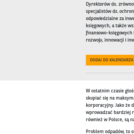
Dyrektorów ds. zrówno
specjalistów ds. ochro
odpowiedzialne za inwe
księgowych, a także w
finansowo-księgowych 
rozwoju, innowacji i inw
DODAJ DO KALENDARZA
W ostatnim czasie głoś
skupiać się na maksyma
korporacyjny. Jako że 
wprowadzać bardziej r
również w Polsce, są 
Problem odpadów, to o