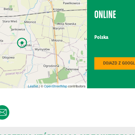
ONLINE
Polska
Ting 2026
DOJAZD Z GOOG
C Mazurkas Conference Centre & Hotel
K TECH - Branżowe Targi Produkcji Napojów i Płynnej Żywności …
Leaflet
| ©
OpenStreetMap
contributors
ak Expo
dzynarodowe Branżowe Targi Żywności
tak Warsaw Expo
ERY TECH POLAND - Branżowe Targi Technologii i Sprzętu Piekarn…