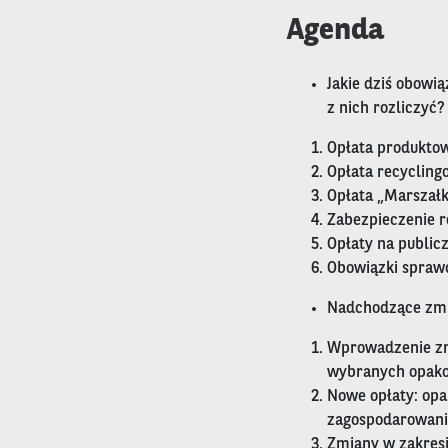
Agenda
Jakie dziś obowią
z nich rozliczyć?
Opłata produkto
Opłata recycling
Opłata „Marszał
Zabezpieczenie r
Opłaty na public
Obowiązki spraw
Nadchodzące zmi
Wprowadzenie zm
wybranych opak
Nowe opłaty: opa
zagospodarowan
Zmiany w zakresi