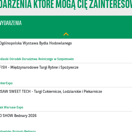
ARZENIA KTÓRE MOGĄ CIĘ ZAINTERES
tak Warsaw Expo
erencja United in Action: Shaping Sustainable Tomorrow
WYDARZENIA
lska
I Ogólnopolska Wystawa Bydła Hodowlanego
dlaski Ośrodek Doradztwa Rolniczego w Szepietowie
FISH - Międzynarodowe Targi Rybne i Spożywcze
mberExpo
AW SWEET TECH - Targi Cukiernicze, Lodziarskie i Piekarnicze
tak Warsaw Expo
O SHOW Bednary 2026
ądowisko Poznań-Bednary