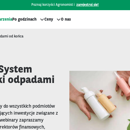
Poznaj korzyści Agronomist i
zarejestruj się!
rzenia
Po godzinach
Ceny
O nas
adami od końca
 System
ki odpadami
ny do wszystkich podmiotów
ujących inwestycje związane z
 webinary zapraszamy
rektorów finansowych,