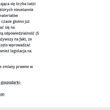
ąca się liczba ludzi
których nieustannie
materiałów
czasie głośno już
ać się na
zną odpowiedzialność (S
ażywszy na fakt, że
aczęto wprowadzać
nież legislacja na
łe zmiany prawne w
-gospodarki-
ion