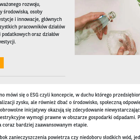
ważonego rozwoju,
ny środowiska, osoby
stycje i innowacje, głównych
szystkich pracowników działów
i podatkowych oraz działów
estycji.
no mówi się o ESG czyli koncepcie, w duchu którego przedsiębior
lizacji zysku, ale również dbać o środowisko, społeczną odpowi
dobrowolne inicjatywy okazują się zdecydowanie niewystarczając
estrykcyjne wymogi prawne w obszarze gospodarki odpadami. Pr
na coraz bardziej zaawansowanym etapie.
bok zanieczyszczenia powietrza czy niedoboru słodkich wód, je