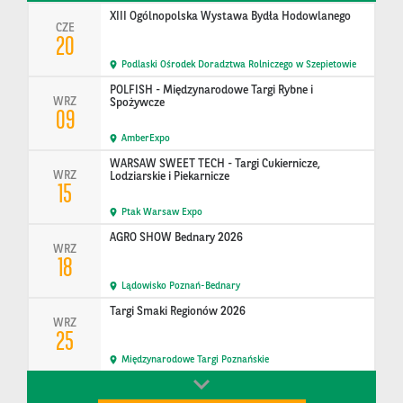
XIII Ogólnopolska Wystawa Bydła Hodowlanego
CZE
20
Podlaski Ośrodek Doradztwa Rolniczego w Szepietowie
POLFISH - Międzynarodowe Targi Rybne i
WRZ
Spożywcze
09
AmberExpo
WARSAW SWEET TECH - Targi Cukiernicze,
WRZ
Lodziarskie i Piekarnicze
15
Ptak Warsaw Expo
AGRO SHOW Bednary 2026
WRZ
18
Lądowisko Poznań-Bednary
Targi Smaki Regionów 2026
WRZ
25
Międzynarodowe Targi Poznańskie