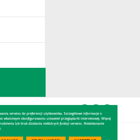
wania serwisu do preferencji użytkownika. Szczegółowe informacje o
 po właściwym skonfigurowaniu ustawień przeglądarki internetowej. Więcej
dnienia lub brak działania niektórych funkcji serwisu. Niedokonanie
e.
Created by
300.codes