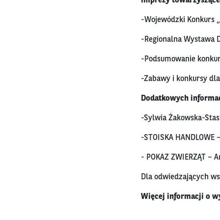
Imprezy towarzyszące
-Wojewódzki Konkurs „
-Regionalna Wystawa Dr
-Podsumowanie konkur
-Zabawy i konkursy dla
Dodatkowych informacj
-Sylwia Żakowska-Stasi
-STOISKA HANDLOWE – P
- POKAZ ZWIERZĄT – A
Dla odwiedzających ws
Więcej informacji o wy