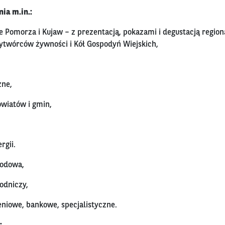
ia m.in.:
e Pomorza i Kujaw – z prezentacją, pokazami i degustacją region
ytwórców żywności i Kół Gospodyń Wiejskich,
zne,
owiatów i gmin,
rgii.
rodowa,
odniczy,
niowe, bankowe, specjalistyczne.