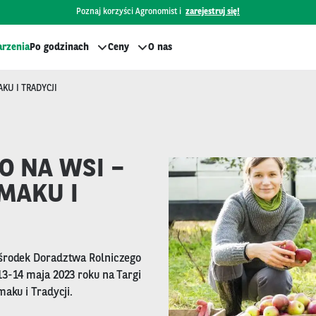
Poznaj korzyści Agronomist i
zarejestruj się!
rzenia
Po godzinach
Ceny
O nas
KU I TRADYCJI
O NA WSI –
MAKU I
środek Doradztwa Rolniczego
3-14 maja 2023 roku na Targi
aku i Tradycji.