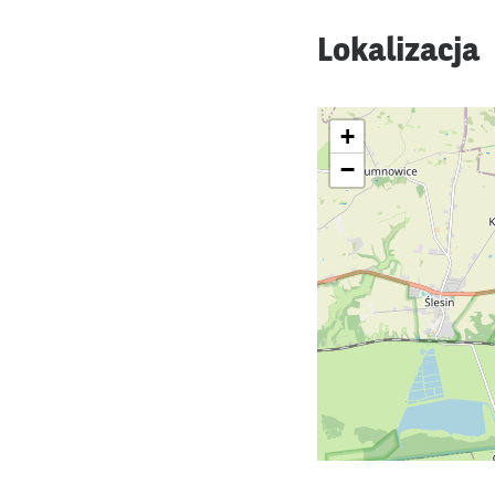
Lokalizacja
+
−
MEA
MAJ
26
MC
DRIN
CZE
09
Pt