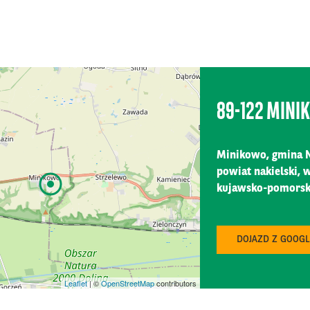
89-122 MINI
Minikowo, gmina N
powiat nakielski,
kujawsko-pomorski
Ting 2026
DOJAZD Z GOOG
C Mazurkas Conference Centre & Hotel
K TECH - Branżowe Targi Produkcji Napojów i Płynnej Żywności …
Leaflet
| ©
OpenStreetMap
contributors
ak Expo