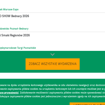
tak Warsaw Expo
O SHOW Bednary 2026
ądowisko Poznań-Bednary
gi Smaki Regionów 2026
ędzynarodowe Targi Poznańskie
ZOBACZ WSZYSTKIE WYDARZENIA
pisywane na dysku urządzenia końcowego użytkownika w celu ułatwienia nawigacji oraz dostoso
kowanie zapisywania plików cookies na urządzeniu końcowym lub ich usunięcie możliwe jest w
tyce prywatności
. Zablokowanie możliwości zapisywania plików cookies może spowodować utru
lokujące zapisywanie plików cookies jest jednoznaczne z wyrażeniem zgody na ich zapisywani
DO
BEZPIECZEŃSTWO