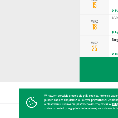
WRZ
15
P
AGR
WRZ
18
L
Tar
WRZ
25
Mi
W naszym serwisie stosuje się pliki cookies, które są za
plikach cookies znajdziesz w Polityce prywatności. Zablo
o blokowaniu i usuwaniu plików cookies znajdziesz w
Poli
zmian ustawień przeglądarki internetowej na ustawienia b
KONTAKT
REGULAMIN STRONY
POLITYKA PRYWATNOŚCI
RO