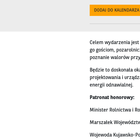
DODAJ DO KALENDARZA
Celem wydarzenia jes
go gościom, pozarolnic
poznanie walorów przy
Będzie to doskonała ok
projektowania i urządz
energii odnawialnej.
Patronat honorowy:
Minister Rolnictwa i R
Marszałek Województw
Wojewoda Kujawsko-P