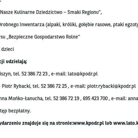
:
Nasze Kulinarne Dziedzictwo – Smaki Regionu”,
obnego Inwentarza (alpaki, króliki, gołębie rasowe, ptaki egzot
su „Bezpieczne Gospodarstwo Rolne”
 dzieci
i udzielają:
szyn, tel.
52 386 72 23
, e-mail:
lato@kpodr.pl
iotr Rybacki, tel.
52 386 72 25
, e-mail:
piotr.rybacki@kpodr.pl
nna Mońko-Łanucha, tel.
52 386 72 19
,
695 423 700
, e-mail:
anna
tęp bezpłatny.
darzeniu znajduje się na stronie:
www.kpodr.pl
lub
www.lato.k