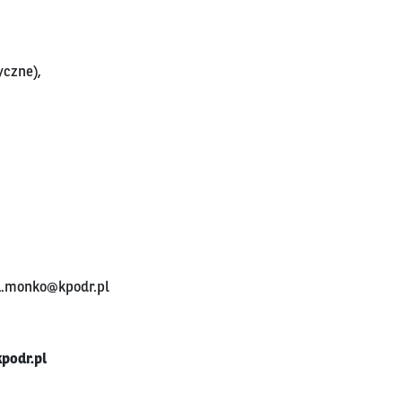
yczne),
.monko@kpodr.pl
podr.pl