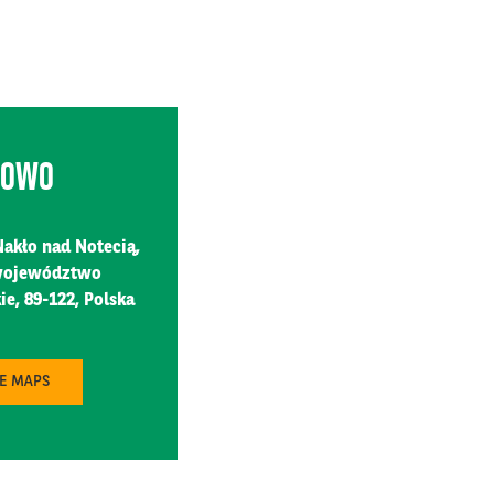
KOWO
akło nad Notecią,
 województwo
e, 89-122, Polska
LE MAPS