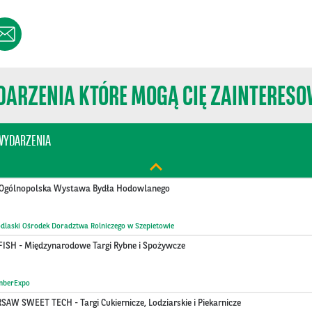
dzynarodowe Branżowe Targi Żywności
tak Warsaw Expo
ERY TECH POLAND - Branżowe Targi Technologii i Sprzętu Piekarn…
ARZENIA KTÓRE MOGĄ CIĘ ZAINTERES
tak Warsaw Expo
erencja United in Action: Shaping Sustainable Tomorrow
WYDARZENIA
lska
I Ogólnopolska Wystawa Bydła Hodowlanego
dlaski Ośrodek Doradztwa Rolniczego w Szepietowie
FISH - Międzynarodowe Targi Rybne i Spożywcze
mberExpo
AW SWEET TECH - Targi Cukiernicze, Lodziarskie i Piekarnicze