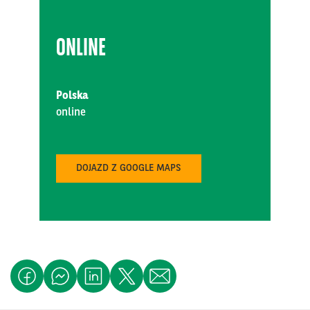
ONLINE
Polska
online
DOJAZD Z GOOGLE MAPS
MEATing 2026
MAJ
26
MCC Mazurkas Conference Centre & Hotel
DRINK TECH - Branżowe Targi Produkcji Napojów i
CZE
Płynnej Żywności …
09
Ptak Expo
Międzynarodowe Branżowe Targi Żywności
CZE