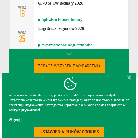
AGRO SHOW Bednary 2026
WRZ
18
Lądowisko Poznań-Bednary
Targi Smaki Regionów 2026
WRZ
25
Międzynarodowe Targi Poznańskie
ZOBACZ WSZYSTKIE WYDARZENIA
W naszym serwisie stosuje się pliki cookies, które są zapisywane na dysku
urządzenia końcowego w celu ułatwienia nawigacji oraz dostosowania serwisu do
preferencji użytkownika. Szczegółowe informacje o plikach cookies znajdziesz w
Polityce prywatności.
KONTAKT
Więcej
REGULAMIN STRONY
POLITYKA PRYWATNOŚCI
USTAWIENIA PLIKÓW COOKIES
RODO