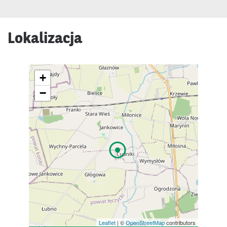
Lokalizacja
+
−
Leaflet
| ©
OpenStreetMap
contributors