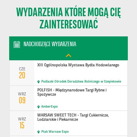
09
Ptak Warsaw Expo
WYDARZENIA KTÓRE MOGĄ CIĘ
BAKERY TECH POLAND - Branżowe Targi Technologii
CZE
i Sprzętu Piekarn…
ZAINTERESOWAĆ
09
Ptak Warsaw Expo
Konferencja United in Action: Shaping Sustainable
NADCHODZĄCE WYDARZENIA
CZE
Tomorrow
15
Polska
XIII Ogólnopolska Wystawa Bydła Hodowlanego
CZE
20
Podlaski Ośrodek Doradztwa Rolniczego w Szepietowie
POLFISH - Międzynarodowe Targi Rybne i
WRZ
Spożywcze
09
AmberExpo
WARSAW SWEET TECH - Targi Cukiernicze,
WRZ
Lodziarskie i Piekarnicze
15
Ptak Warsaw Expo