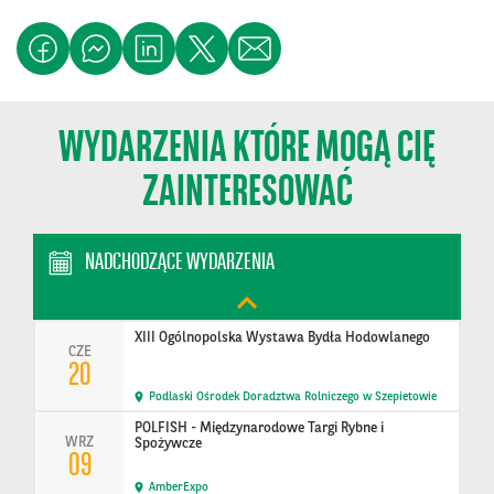
09
Ptak Expo
Międzynarodowe Branżowe Targi Żywności
CZE
09
Ptak Warsaw Expo
WYDARZENIA KTÓRE MOGĄ CIĘ
BAKERY TECH POLAND - Branżowe Targi Technologii
CZE
i Sprzętu Piekarn…
ZAINTERESOWAĆ
09
Ptak Warsaw Expo
Konferencja United in Action: Shaping Sustainable
NADCHODZĄCE WYDARZENIA
CZE
Tomorrow
15
Polska
XIII Ogólnopolska Wystawa Bydła Hodowlanego
CZE
20
Podlaski Ośrodek Doradztwa Rolniczego w Szepietowie
POLFISH - Międzynarodowe Targi Rybne i
WRZ
Spożywcze
09
AmberExpo