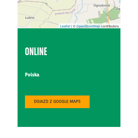
Leaflet
| ©
OpenStreetMap
contributors
ONLINE
Polska
DOJAZD Z GOOGLE MAPS
MEATing 2026
MAJ
26
MCC Mazurkas Conference Centre & Hotel
DRINK TECH - Branżowe Targi Produkcji Napojów i
CZE
Płynnej Żywności …