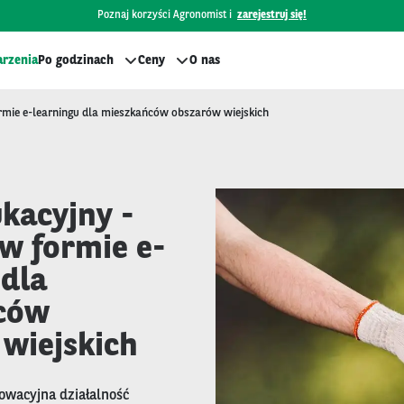
Poznaj korzyści Agronomist i
zarejestruj się!
rzenia
Po godzinach
Ceny
O nas
ormie e-learningu dla mieszkańców obszarów wiejskich
kacyjny -
 w formie e-
 dla
ców
wiejskich
owacyjna działalność