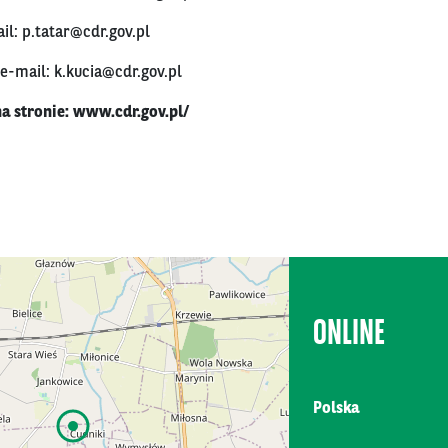
ail:
p.tatar@cdr.gov.pl
 e-mail:
k.kucia@cdr.gov.pl
a stronie:
www.cdr.gov.pl/
ONLINE
Polska