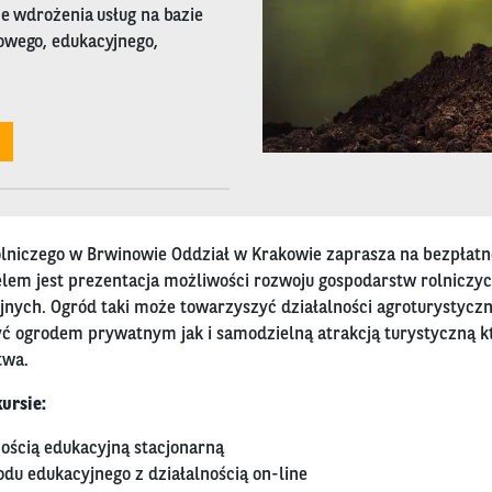
je wdrożenia usług na bazie
owego, edukacyjnego,
niczego w Brwinowie Oddział w Krakowie zaprasza na bezpłatne
elem jest prezentacja możliwości rozwoju gospodarstw rolniczyc
jnych. Ogród taki może towarzyszyć działalności agroturystyczne
yć ogrodem prywatnym jak i samodzielną atrakcją turystyczną k
twa.
ursie:
nością edukacyjną stacjonarną
du edukacyjnego z działalnością on-line