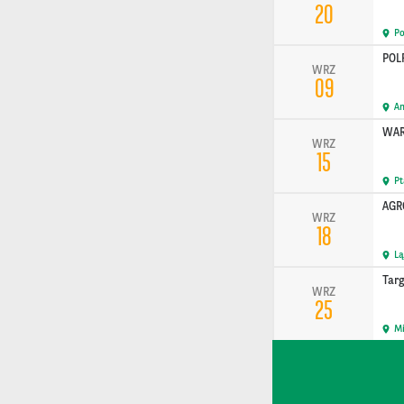
20
Po
POL
WRZ
09
A
WARS
WRZ
15
P
AGR
WRZ
18
L
Tar
WRZ
25
Mi