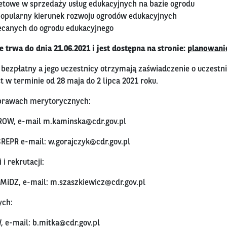
etowe w sprzedaży usług edukacyjnych na bazie ogrodu
popularny kierunek rozwoju ogrodów edukacyjnych
ecanych do ogrodu edukacyjnego
e trwa do dnia 21.06.2021 i jest dostępna na stronie:
planowanie
t bezpłatny a jego uczestnicy otrzymają zaświadczenie o uczestni
t w terminie od 28 maja do 2 lipca 2021 roku.
sprawach merytorycznych:
ROW, e-mail
m.kaminska@cdr.gov.pl
SREPR e-mail:
w.gorajczyk@cdr.gov.pl
i rekrutacji:
ZMiDZ, e-mail:
m.szaszkiewicz@cdr.gov.pl
ych:
, e-mail:
b.mitka@cdr.gov.pl