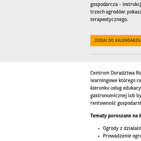
gospodarcza - instrukc
trzech ogrodów: pokaz
terapeutycznego.
DODAJ DO KALENDARZA
Centrum Doradztwa Rol
learningowe którego c
kierunku usług edukacy
gastronomicznej lub b
rentowność gospodars
Tematy poruszane na k
Ogrody z działal
Prowadzenie ogro