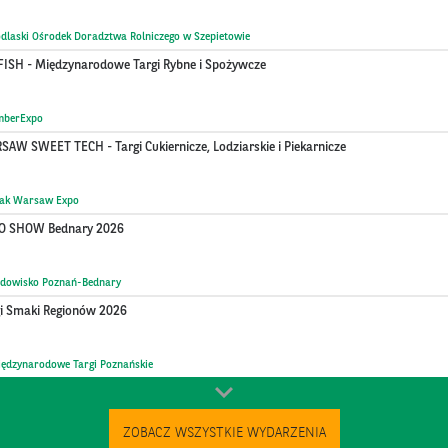
dlaski Ośrodek Doradztwa Rolniczego w Szepietowie
FISH - Międzynarodowe Targi Rybne i Spożywcze
mberExpo
AW SWEET TECH - Targi Cukiernicze, Lodziarskie i Piekarnicze
tak Warsaw Expo
O SHOW Bednary 2026
ądowisko Poznań-Bednary
gi Smaki Regionów 2026
ędzynarodowe Targi Poznańskie
ZOBACZ WSZYSTKIE WYDARZENIA