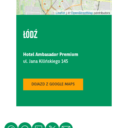
Leaflet
| ©
OpenStreetMap
contributors
ŁÓDŹ
Hotel Ambasador Premium
ul. Jana Kilińskiego 145
DOJAZD Z GOOGLE MAPS
MEATing 2026
MAJ
26
MCC Mazurkas Conference Centre & Hotel
DRINK TECH - Branżowe Targi Produkcji Napojów i
CZE
Płynnej Żywności …
09
Ptak Expo