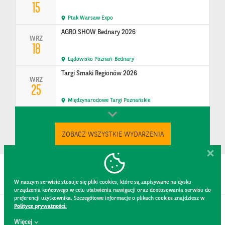
15
Ptak Warsaw Expo
AGRO SHOW Bednary 2026
WRZ
18
Lądowisko Poznań-Bednary
Targi Smaki Regionów 2026
WRZ
25
Międzynarodowe Targi Poznańskie
ZOBACZ WSZYSTKIE WYDARZENIA
W naszym serwisie stosuje się pliki cookies, które są zapisywane na dysku
urządzenia końcowego w celu ułatwienia nawigacji oraz dostosowania serwisu do
preferencji użytkownika. Szczegółowe informacje o plikach cookies znajdziesz w
Polityce prywatności.
KONTAKT
Więcej
REGULAMIN STRONY