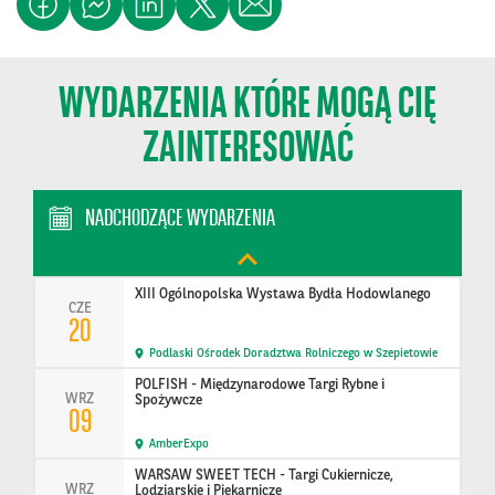
Międzynarodowe Branżowe Targi Żywności
CZE
09
Ptak Warsaw Expo
WYDARZENIA KTÓRE MOGĄ CIĘ
BAKERY TECH POLAND - Branżowe Targi Technologii
CZE
i Sprzętu Piekarn…
ZAINTERESOWAĆ
09
Ptak Warsaw Expo
Konferencja United in Action: Shaping Sustainable
NADCHODZĄCE WYDARZENIA
CZE
Tomorrow
15
Polska
XIII Ogólnopolska Wystawa Bydła Hodowlanego
CZE
20
Podlaski Ośrodek Doradztwa Rolniczego w Szepietowie
POLFISH - Międzynarodowe Targi Rybne i
WRZ
Spożywcze
09
AmberExpo
WARSAW SWEET TECH - Targi Cukiernicze,
WRZ
Lodziarskie i Piekarnicze