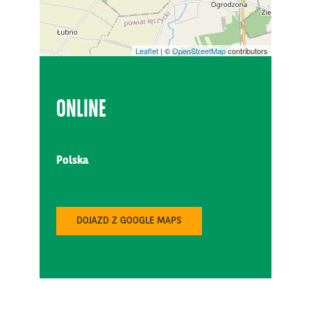
Leaflet
| ©
OpenStreetMap
contributors
ONLINE
Polska
DOJAZD Z GOOGLE MAPS
MEATing 2026
MAJ
26
MCC Mazurkas Conference Centre & Hotel
DRINK TECH - Branżowe Targi Produkcji Napojów i
CZE
Płynnej Żywności …