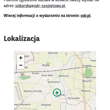
Pisemne zgłoszenie udziału w debacie należy wysłać na
adres:
ssikorska@odr-szepietowo.pl
Wiecej informacji o wydarzeniu na stronie:
odr.pl
Lokalizacja
+
−