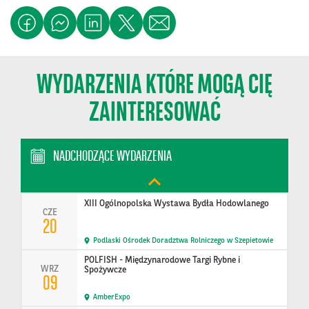
09
Ptak Expo
Międzynarodowe Branżowe Targi Żywności
CZE
09
Ptak Warsaw Expo
WYDARZENIA KTÓRE MOGĄ CIĘ
BAKERY TECH POLAND - Branżowe Targi Technologii
CZE
i Sprzętu Piekarn…
ZAINTERESOWAĆ
09
Ptak Warsaw Expo
Konferencja United in Action: Shaping Sustainable
NADCHODZĄCE WYDARZENIA
CZE
Tomorrow
15
Polska
XIII Ogólnopolska Wystawa Bydła Hodowlanego
CZE
20
Podlaski Ośrodek Doradztwa Rolniczego w Szepietowie
POLFISH - Międzynarodowe Targi Rybne i
WRZ
Spożywcze
09
AmberExpo