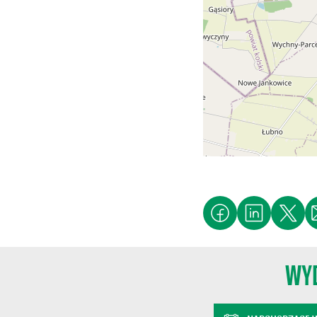
MEA
MAJ
26
MC
DRIN
CZE
09
Pt
Mię
CZE
09
P
BAK
CZE
WYD
09
P
Konf