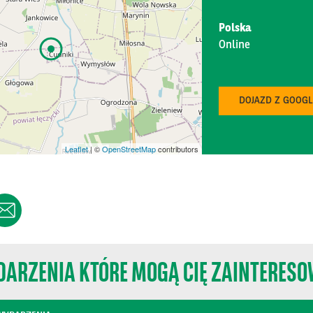
Polska
Online
Ting 2026
DOJAZD Z GOOG
C Mazurkas Conference Centre & Hotel
K TECH - Branżowe Targi Produkcji Napojów i Płynnej Żywności …
Leaflet
| ©
OpenStreetMap
contributors
ak Expo
dzynarodowe Branżowe Targi Żywności
tak Warsaw Expo
ERY TECH POLAND - Branżowe Targi Technologii i Sprzętu Piekarn…
ARZENIA KTÓRE MOGĄ CIĘ ZAINTERES
tak Warsaw Expo
erencja United in Action: Shaping Sustainable Tomorrow