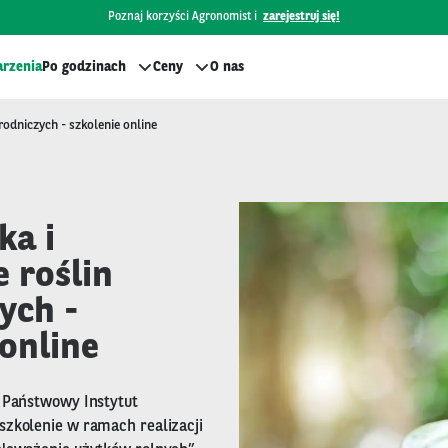
Poznaj korzyści Agronomist i
zarejestruj się!
rzenia
Po godzinach
Ceny
O nas
rodniczych - szkolenie online
ka i
 roślin
ych -
 online
 Państwowy Instytut
zkolenie w ramach realizacji