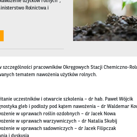
„Nawożenie użytków rolnych”,
nisterstwo Rolnictwa i
w szczególności pracowników Okręgowych Stacji Chemiczno-Roln
owanych tematem nawożenia użytków rolnych.
itanie uczestników i otwarcie szkolenia – dr hab. Paweł Wójcik
agnostyka gleb i podłoży pod kątem nawożenia – dr Waldemar K
wożenie w uprawach roślin ozdobnych – dr Jacek Nowa
wożenie w uprawach warzywniczych – dr Natalia Skubij
wożenie w uprawach sadowniczych – dr Jacek Filipczak
ania i dyskusja