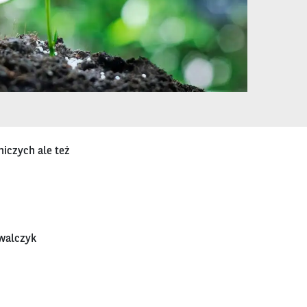
iczych ale też
owalczyk