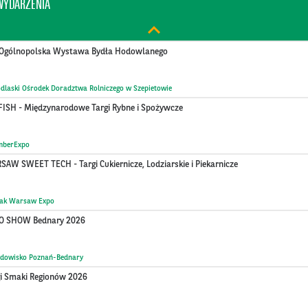
WYDARZENIA
lska
I Ogólnopolska Wystawa Bydła Hodowlanego
dlaski Ośrodek Doradztwa Rolniczego w Szepietowie
FISH - Międzynarodowe Targi Rybne i Spożywcze
mberExpo
AW SWEET TECH - Targi Cukiernicze, Lodziarskie i Piekarnicze
tak Warsaw Expo
O SHOW Bednary 2026
ądowisko Poznań-Bednary
gi Smaki Regionów 2026