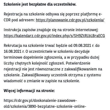
Szkolenie jest bezpłatne dla uczestników.
Rejestracja na szkolenie odbywa się poprzez platformę e-
CDR pod adresem:
https://planowanie.cdr.gov.pl/szkolenia/
Instrukcja zapisów znajduje się na stronie internetowej:
https://kalendarz.cdr.gov.pl/index.php/s/SH9ZtRLbLBraECG
Rekrutacja na szkolenie trwać będzie od 09.08.2021 r. do
16.08.2021 r. O uczestnictwie w szkoleniu decyduje
terminowe dopełnienie zgłoszenia, a w przypadku dużej
liczby chętnych kolejność zgłoszeń. Potwierdzenie
rejestracji nie jest równoznaczne z zakwalifikowaniem na
szkolenie. Zakwalifikowany uczestnik otrzyma z systemu
wiadomość o zmianie w zapisie na szkolenie.
Więcej informacji na stronie:
https://cdr.gov.pl/doskonalenie-zawodowe-
old/szkolenia/3890-bezplatne-szkolenie-online-