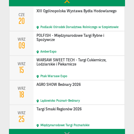
Polska
XIII Ogólnopolska Wystawa Bydła Hodowlanego
CZE
20
Podlaski Ośrodek Doradztwa Rolniczego w Szepietowie
POLFISH - Międzynarodowe Targi Rybne i
WRZ
Spożywcze
09
AmberExpo
WARSAW SWEET TECH - Targi Cukiernicze,
WRZ
Lodziarskie i Piekarnicze
15
Ptak Warsaw Expo
AGRO SHOW Bednary 2026
WRZ
18
Lądowisko Poznań-Bednary
Targi Smaki Regionów 2026
WRZ
25
Międzynarodowe Targi Poznańskie