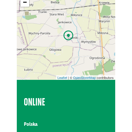
−
Leaflet
| ©
OpenStreetMap
contributors
ONLINE
Polska