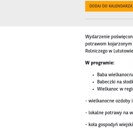
DODAJ DO KALENDARZA
Wydarzenie poświęcone
potrawom kojarzonym z
Rolniczego w Lututowie
W programie:
Baba wielkanocna
Babeczki na słodk
Wielkanoc w regi
- wielkanocne ozdoby i
- lokalne potrawy na 
- koła gospodyń wiejsk