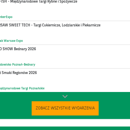
FISH - Międzynarodowe Targi Rybne i Spożywcze
mberExpo
AW SWEET TECH - Targi Cukiernicze, Lodziarskie i Piekarnicze
tak Warsaw Expo
O SHOW Bednary 2026
ądowisko Poznań-Bednary
gi Smaki Regionów 2026
ędzynarodowe Targi Poznańskie
ZOBACZ WSZYSTKIE WYDARZENIA