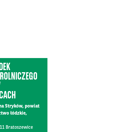
DEK
ROLNICZEGO
W
CACH
na Stryków, powiat
ztwo łódzkie,
011 Bratoszewice