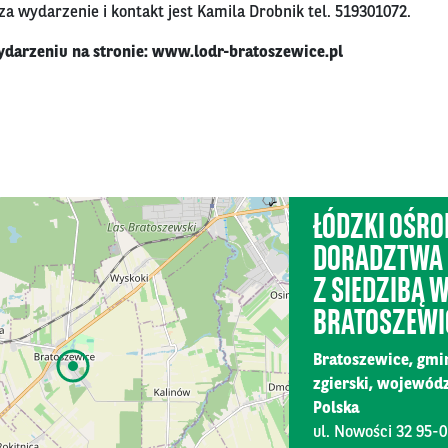
a wydarzenie i kontakt jest Kamila Drobnik tel.
519301072
.
ydarzeniu na stronie:
www.lodr-bratoszewice.pl
ŁÓDZKI OŚRO
DORADZTWA 
Z SIEDZIBĄ 
BRATOSZEWI
Bratoszewice, gmi
zgierski, wojewód
Polska
Ting 2026
ul. Nowości 32 95-