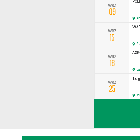
POL
WRZ
09
A
WARS
WRZ
15
P
AGR
WRZ
18
L
Tar
WRZ
25
Mi