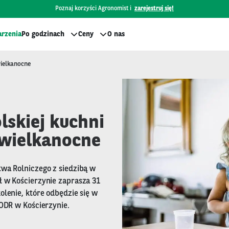
Poznaj korzyści Agronomist i
zarejestruj się!
rzenia
Po godzinach
Ceny
O nas
wielkanocne
lskiej kuchni
 wielkanocne
wa Rolniczego z siedzibą w
 w Kościerzynie zaprasza 31
olenie, które odbędzie się w
ŁODR w Kościerzynie.