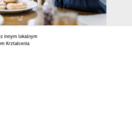
tez innym lokalnym
um Krztałcenia