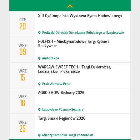
15
Polska
XIII Ogólnopolska Wystawa Bydła Hodowlanego
CZE
20
Podlaski Ośrodek Doradztwa Rolniczego w Szepietowie
POLFISH - Międzynarodowe Targi Rybne i
WRZ
Spożywcze
09
AmberExpo
WARSAW SWEET TECH - Targi Cukiernicze,
WRZ
Lodziarskie i Piekarnicze
15
Ptak Warsaw Expo
AGRO SHOW Bednary 2026
WRZ
18
Lądowisko Poznań-Bednary
Targi Smaki Regionów 2026
WRZ
25
Międzynarodowe Targi Poznańskie