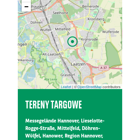
−
Leaflet
| ©
OpenStreetMap
contributors
TERENY TARGOWE
Messegelände Hannover, Lieselotte-
Rogge-Straße, Mittelfeld, Döhren-
Wülfel, Hanower, Region Hannover,