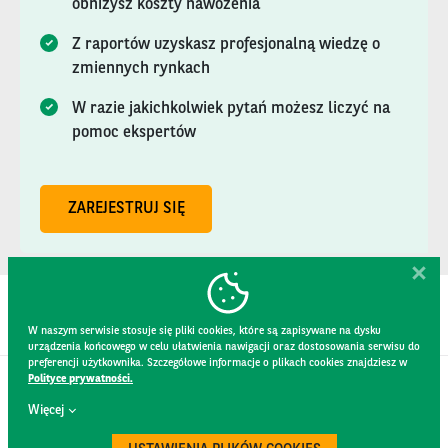
obniżysz koszty nawożenia
Z raportów uzyskasz profesjonalną wiedzę o
zmiennych rynkach
W razie jakichkolwiek pytań możesz liczyć na
pomoc ekspertów
ZAREJESTRUJ SIĘ
W naszym serwisie stosuje się pliki cookies, które są zapisywane na dysku
urządzenia końcowego w celu ułatwienia nawigacji oraz dostosowania serwisu do
preferencji użytkownika. Szczegółowe informacje o plikach cookies znajdziesz w
Polityce prywatności.
KONTAKT
Więcej
REGULAMIN STRONY
POLITYKA PRYWATNOŚCI