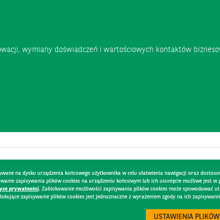
wacji, wymiany doświadczeń i wartościowych kontaktów biznes
pisywane na dysku urządzenia końcowego użytkownika w celu ułatwienia nawigacji oraz dostoso
kowanie zapisywania plików cookies na urządzeniu końcowym lub ich usunięcie możliwe jest w
tyce prywatności
. Zablokowanie możliwości zapisywania plików cookies może spowodować utru
lokujące zapisywanie plików cookies jest jednoznaczne z wyrażeniem zgody na ich zapisywani
DO
BEZPIECZEŃSTWO
USTAWIENIA PLIKÓW