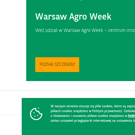
Warsaw Agro Week
Weź udział w Warsaw Agro Week – centrum inno
POZNAJ SZCZEGÓŁY
W naszym serwisie stosuje się pliki cookies, które są za
plikach cookies znajdziesz w Polityce prywatności. Zablo
o blokowaniu i usuwaniu plików cookies znajdziesz w
Poli
zmian ustawień przeglądarki internetowej na ustawienia b
KONTAKT
REGULAMIN STRONY
POLITYKA PRYWATNOŚCI
RO