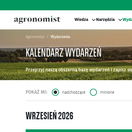
Wiedza
Narzędzia
Wyda
Agronomist
Wydarzenia
KALENDARZ WYDARZEŃ
Przejrzyj naszą obszerną bazę wydarzeń i zapisz się 
POKAŻ MI
:
nadchodzące
minione
WRZESIEŃ 2026