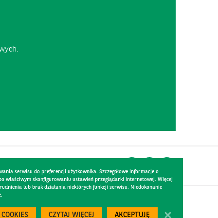
owych.
wania serwisu do preferencji użytkownika. Szczegółowe informacje o
 po właściwym skonfigurowaniu ustawień przeglądarki internetowej. Więcej
dnienia lub brak działania niektórych funkcji serwisu. Niedokonanie
e.
Created by
300.codes
 COOKIES
CZYTAJ WIĘCEJ
AKCEPTUJĘ