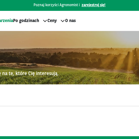
Poznaj korzyści Agronomist i
zarejestruj się!
rzenia
Po godzinach
Ceny
O nas
na te, które Cię interesują.