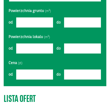
Powierzchnia gruntu
2
(m
)
od
do
Powierzchnia lokalu
2
(m
)
od
do
Cena
(zł)
od
do
LISTA OFERT