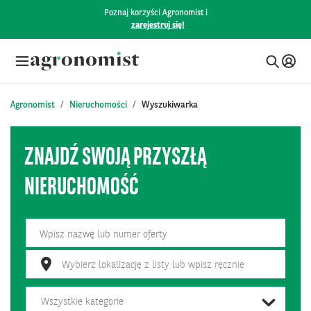
Poznaj korzyści Agronomist i
zarejestruj się!
Agronomist
Nieruchomości
Wyszukiwarka
ZNAJDŹ SWOJĄ PRZYSZŁĄ
NIERUCHOMOŚĆ
Wybierz lokalizację z listy lub wpisz ręcznie
Wszystkie kategorie