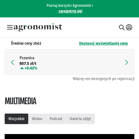
Poznaj korzyści Agronomist i
zarejestruj się!
Średnie ceny zbóż
Dostosuj wyświetlanie ceny
Pszenica
807.5 zł/t
+
0.42%
Więcej cen dostępnych po rejestracji
MULTIMEDIA
Wszystkie
Wideo
Podcast
Galeria zdjęć