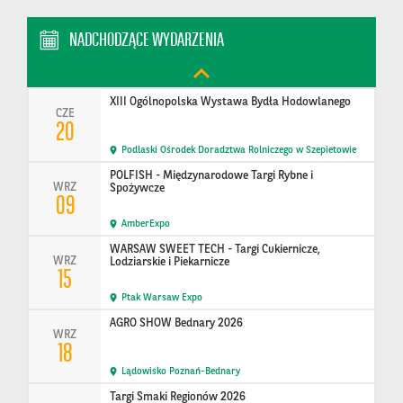
Ptak Warsaw Expo
Konferencja United in Action: Shaping Sustainable
NADCHODZĄCE WYDARZENIA
CZE
Tomorrow
15
Polska
XIII Ogólnopolska Wystawa Bydła Hodowlanego
CZE
20
Podlaski Ośrodek Doradztwa Rolniczego w Szepietowie
POLFISH - Międzynarodowe Targi Rybne i
WRZ
Spożywcze
09
AmberExpo
WARSAW SWEET TECH - Targi Cukiernicze,
WRZ
Lodziarskie i Piekarnicze
15
Ptak Warsaw Expo
AGRO SHOW Bednary 2026
WRZ
18
Lądowisko Poznań-Bednary
Targi Smaki Regionów 2026