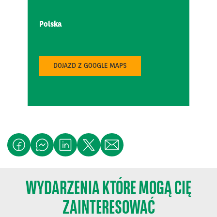
Polska
DOJAZD Z GOOGLE MAPS
MEATing 2026
MAJ
26
MCC Mazurkas Conference Centre & Hotel
DRINK TECH - Branżowe Targi Produkcji Napojów i
CZE
Płynnej Żywności …
09
Ptak Expo
Międzynarodowe Branżowe Targi Żywności
CZE
09
Ptak Warsaw Expo
WYDARZENIA KTÓRE MOGĄ CIĘ
BAKERY TECH POLAND - Branżowe Targi Technologii
CZE
i Sprzętu Piekarn…
ZAINTERESOWAĆ
09