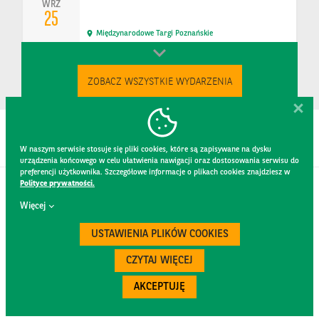
WRZ
25
Międzynarodowe Targi Poznańskie
ZOBACZ WSZYSTKIE WYDARZENIA
W naszym serwisie stosuje się pliki cookies, które są zapisywane na dysku
urządzenia końcowego w celu ułatwienia nawigacji oraz dostosowania serwisu do
preferencji użytkownika. Szczegółowe informacje o plikach cookies znajdziesz w
Polityce prywatności.
KONTAKT
Więcej
REGULAMIN STRONY
POLITYKA PRYWATNOŚCI
USTAWIENIA PLIKÓW COOKIES
RODO
BEZPIECZEŃSTWO
CZYTAJ WIĘCEJ
AKCEPTUJĘ
Created by
300.codes