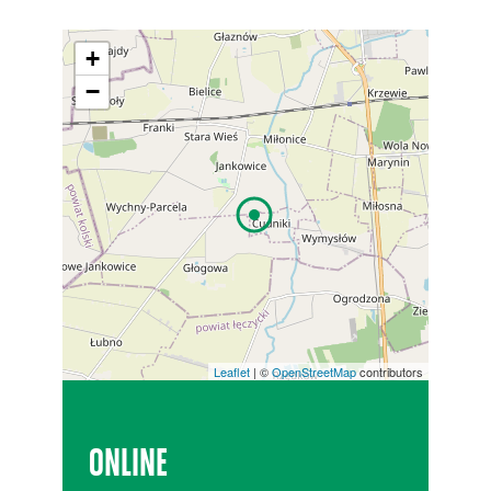
+
−
Leaflet
| ©
OpenStreetMap
contributors
ONLINE