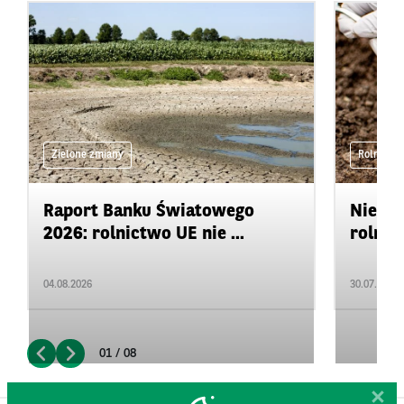
Zielone zmiany
Rolnictwo
Raport Banku Światowego
Niedo
2026: rolnictwo UE nie ...
rolnic
04.08.2026
30.07.2026
01 / 08