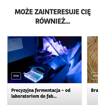
MOŻE ZAINTERESUJE CIĘ
RÓWNIEŻ...
Inne
Inne
Precyzyjna fermentacja – od
Branża
laboratorium do fab...