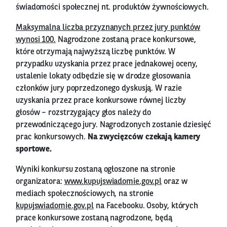
świadomości społecznej nt. produktów żywnościowych.
Maksymalna liczba przyznanych przez jury punktów
wynosi 100.
Nagrodzone zostaną prace konkursowe,
które otrzymają najwyższą liczbę punktów. W
przypadku uzyskania przez prace jednakowej oceny,
ustalenie lokaty odbędzie się w drodze głosowania
członków jury poprzedzonego dyskusją. W razie
uzyskania przez prace konkursowe równej liczby
głosów – rozstrzygający głos należy do
przewodniczącego jury. Nagrodzonych zostanie dziesięć
prac konkursowych.
Na zwycięzców czekają kamery
sportowe.
Wyniki konkursu zostaną ogłoszone na stronie
organizatora:
www.kupujswiadomie.gov.pl
oraz w
mediach społecznościowych, na stronie
kupujswiadomie.gov.pl
na Facebooku. Osoby, których
prace konkursowe zostaną nagrodzone, będą