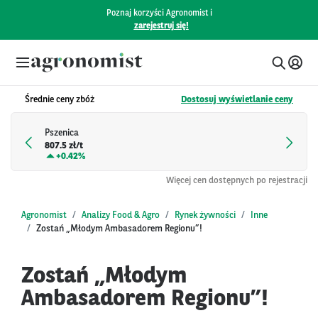
Poznaj korzyści Agronomist i
zarejestruj się!
Średnie ceny zbóż
Dostosuj wyświetlanie ceny
Pszenica
807.5 zł/t
+
0.42%
Więcej cen dostępnych po rejestracji
Agronomist
Analizy Food & Agro
Rynek żywności
Inne
Zostań „Młodym Ambasadorem Regionu”!
Zostań „Młodym
Ambasadorem Regionu”!