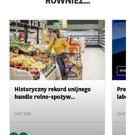
RÓWNIEŻ...
Rynek żywności
Inne
Historyczny rekord unijnego
Precyz
handlu rolno-spożyw...
labora
14.07.2026
13.07.2026