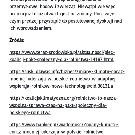
przemysłowej hodowli zwierząt. Niewątpliwie więc
branża już teraz otwarta jest na zmiany. Pora więc
czym prędzej przystąpić do postulowanej dyskusji nad
ich wprowadzeniem.
Źródła:
https://www.teraz-srodowisko.pl/aktualnosci/piec-
koalicji-pakt-spoleczny-dla-rolnictwa-14167.html
https://suski.dlawas.info/biznes/zmiany-klimatu-coraz-
mocniej-uderzaja-w-polskie-rolnictwo-w-adaptacji-
wspieraja-rolnikow-nowe-technologie/cid,36131,a
https://koalicjaklimatyczna.org/rolnictwo-to-nasza-
wspolna-sprawa-czas-na-pakt-spoleczny-dla-
polskiego-rolnictwa
https://www.bankier.pl/wiadomosc/Zmiany-klimatu-
coraz-mocniej-uderzaja-w-polskie-rolnictwo-