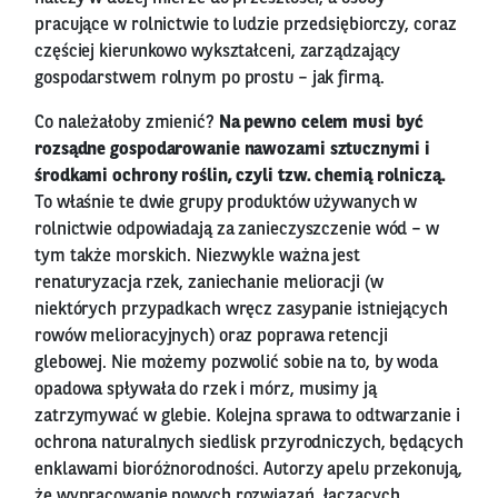
pracujące w rolnictwie to ludzie przedsiębiorczy, coraz
częściej kierunkowo wykształceni, zarządzający
gospodarstwem rolnym po prostu – jak firmą.
Co należałoby zmienić?
Na pewno celem musi być
rozsądne gospodarowanie nawozami sztucznymi i
środkami ochrony roślin, czyli tzw. chemią rolniczą.
To właśnie te dwie grupy produktów używanych w
rolnictwie odpowiadają za zanieczyszczenie wód – w
tym także morskich. Niezwykle ważna jest
renaturyzacja rzek, zaniechanie melioracji (w
niektórych przypadkach wręcz zasypanie istniejących
rowów melioracyjnych) oraz poprawa retencji
glebowej. Nie możemy pozwolić sobie na to, by woda
opadowa spływała do rzek i mórz, musimy ją
zatrzymywać w glebie. Kolejna sprawa to odtwarzanie i
ochrona naturalnych siedlisk przyrodniczych, będących
enklawami bioróżnorodności. Autorzy apelu przekonują,
że wypracowanie nowych rozwiązań, łączących