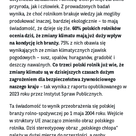
przyroda, jak i człowiek. Z prowadzonych badań
wynika, że choć rolnikom brakuje wiedzy jak mogliby
produkować inaczej, bardziej ekologicznie – to mają
świadomość, że dzieje się źle.
60% polskich rolników
ocenia dziś, że zmiany klimatu mają już duży wpływ
na kondycję ich branży.
75% z nich obawia się
wynikających ze zmian klimatycznych zjawisk
pogodowych – susz, upałów, huraganów, gradobić i
deszczy nawalnych.
Co trzeci polski rolnik już wie, że
zmiany klimatu są w dzisiejszych czasach dużym
zagrożeniem dla bezpieczeństwa żywnościowego
naszego kraju
– tak wynika z raportu opublikowanego w
2023 roku przez Instytut Spraw Publicznych.
Ta świadomość to wynik przeobrażenia się polskiej
branży rolno-spożywczej po 1 maja 2004 roku. Wejście
w struktury UE znacząco zmieniło obraz polskiego
rolnika. Dziś stereotypowy obraz „polskiego chłopa”
należy w dużej mierze do przeszłości, a osoby