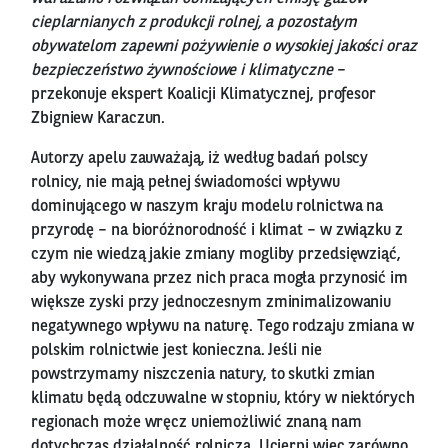
cieplarnianych z produkcji rolnej, a pozostałym
obywatelom zapewni pożywienie o wysokiej jakości oraz
bezpieczeństwo żywnościowe i klimatyczne
–
przekonuje ekspert Koalicji Klimatycznej, profesor
Zbigniew Karaczun.
Autorzy apelu zauważają, iż według badań polscy
rolnicy, nie mają pełnej świadomości wpływu
dominującego w naszym kraju modelu rolnictwa na
przyrodę – na bioróżnorodność i klimat – w związku z
czym nie wiedzą jakie zmiany mogliby przedsięwziąć,
aby wykonywana przez nich praca mogła przynosić im
większe zyski przy jednoczesnym zminimalizowaniu
negatywnego wpływu na naturę. Tego rodzaju zmiana w
polskim rolnictwie jest konieczna. Jeśli nie
powstrzymamy niszczenia natury, to skutki zmian
klimatu będą odczuwalne w stopniu, który w niektórych
regionach może wręcz uniemożliwić znaną nam
dotychczas działalność rolniczą. Ucierpi więc zarówno