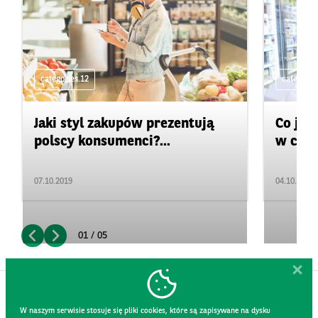
categories.12
categorie
Jaki styl zakupów prezentują
Co jes
polscy konsumenci?...
w czasi
07.10.2019
04.10.2019
01 / 05
W naszym serwisie stosuje się pliki cookies, które są zapisywane na dysku