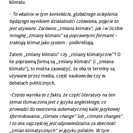
klimatu.
- To właśnie w tym kontekście, globalnego ocieplenia
będącego wynikiem działalności człowieka, pojęcie to
jest używane. Zarówno „zmiana klimatu”, jak i w liczbie
mnogiej „zmiany klimatu” są poprawnymi formami –
traktują klimat jako system
- podkreślają.
Zatem „zmiany klimatu” czy „zmiany klimatyczne”? O
ile poprawną formą są „zmiany klimatu” (i „zmiana
klimatu”), to można zauważyć, że oba te terminy są
używane przez media, część naukowców czy w
debatach publicznych.
-Często wynika to z faktu, że część literatury na ten
temat tłumaczona jest z języka angielskiego, co
prowadzi do tworzenia automatycznej kalki językowej
sformułowania „climate change” lub „climate changes”.
I to ona najczęściej jest odpowiedzialna za obecność
„zmian klimatycznych” w języku polskim. W tym