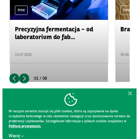
Inne
Inne
Precyzyjna fermentacja – od
Branża
laboratorium do fab...
13.07.2026
30.06.2026
01 / 08
W naszym serwisie stosuje się pliki cookies, które są zapisywane na dysku
urządzenia końcowego w celu ułatwienia nawigacji oraz dostosowania serwisu do
preferencji użytkownika. Szczegółowe informacje o plikach cookies znajdziesz w
Polityce prywatności.
KONTAKT
Więcej
REGULAMIN STRONY