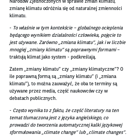
Narodów Zjednoczonych w sprawie zmian klimatu,
zmianę klimatu odróżnia się od naturalnej zmienności
klimatu.
-
To właśnie w tym kontekście – globalnego ocieplenia
będącego wynikiem działalności człowieka, pojęcie to
jest używane. Zarówno „zmiana klimatu”, jak i w liczbie
mnogiej „zmiany klimatu” są poprawnymi formami
–
traktują klimat jako system - podkreślają.
Zatem „zmiany klimatu” czy „zmiany klimatyczne”? O
ile poprawną formą są „zmiany klimatu” (i „zmiana
klimatu”), to można zauważyć, że oba te terminy są
używane przez media, część naukowców czy w
debatach publicznych.
-
Często wynika to z faktu, że część literatury na ten
temat tłumaczona jest z języka angielskiego, co
prowadzi do tworzenia automatycznej kalki językowej
sformułowania „climate change” lub „climate changes”.