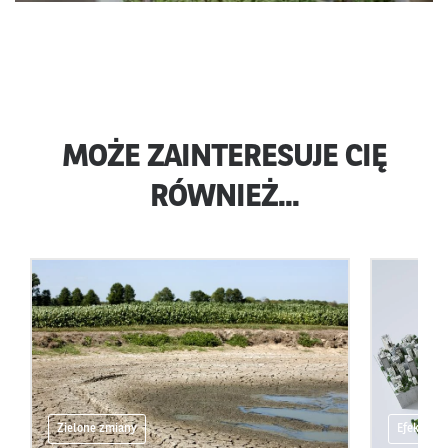
MOŻE ZAINTERESUJE CIĘ
RÓWNIEŻ...
Zielone zmiany
Efektywn