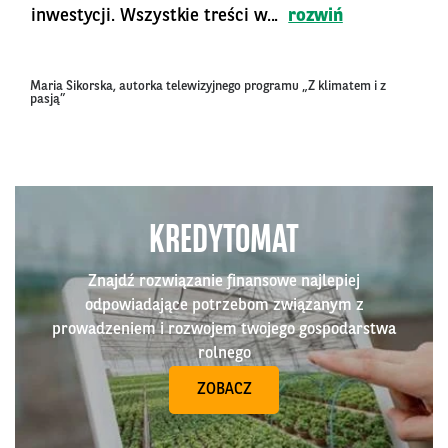
inwestycji. Wszystkie treści w...
rozwiń
Maria Sikorska, autorka telewizyjnego programu „Z klimatem i z
pasją”
KREDYTOMAT
Znajdź rozwiązanie finansowe najlepiej
odpowiadające potrzebom związanym z
prowadzeniem i rozwojem twojego gospodarstwa
rolnego
ZOBACZ