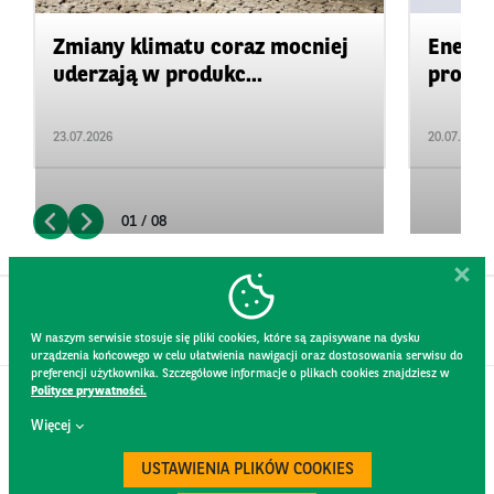
Zmiany klimatu coraz mocniej
Energi
uderzają w produkc...
produk
23.07.2026
20.07.2026
01 / 08
W naszym serwisie stosuje się pliki cookies, które są zapisywane na dysku
urządzenia końcowego w celu ułatwienia nawigacji oraz dostosowania serwisu do
preferencji użytkownika. Szczegółowe informacje o plikach cookies znajdziesz w
Polityce prywatności.
KONTAKT
Więcej
REGULAMIN STRONY
POLITYKA PRYWATNOŚCI
USTAWIENIA PLIKÓW COOKIES
RODO