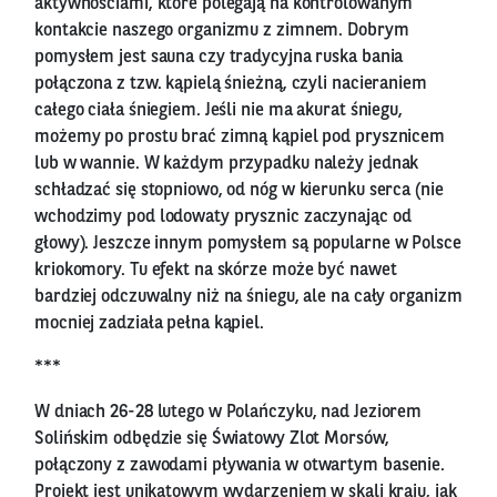
aktywnościami, które polegają na kontrolowanym
kontakcie naszego organizmu z zimnem. Dobrym
pomysłem jest sauna czy tradycyjna ruska bania
połączona z tzw. kąpielą śnieżną, czyli nacieraniem
całego ciała śniegiem. Jeśli nie ma akurat śniegu,
możemy po prostu brać zimną kąpiel pod prysznicem
lub w wannie. W każdym przypadku należy jednak
schładzać się stopniowo, od nóg w kierunku serca (nie
wchodzimy pod lodowaty prysznic zaczynając od
głowy). Jeszcze innym pomysłem są popularne w Polsce
kriokomory. Tu efekt na skórze może być nawet
bardziej odczuwalny niż na śniegu, ale na cały organizm
mocniej zadziała pełna kąpiel.
***
W dniach 26-28 lutego w Polańczyku, nad Jeziorem
Solińskim odbędzie się Światowy Zlot Morsów,
połączony z zawodami pływania w otwartym basenie.
Projekt jest unikatowym wydarzeniem w skali kraju, jak