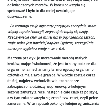
doświadczonych morsów. W końcu odważyła się
spróbować i było to dla mniej uwalniające
doświadczenie.
-
Po treningu czuję ogromny przypływ szczęścia, mam
więcej zapału i energii, zwyczajnie lepiej się czuję.
Rzeczywiście choruję mniej niż w poprzednich latach,
moja skóra jest bardziej napięta i jędrna, szczególnie
zaraz po wyjściu z wody
– twierdzi.
Marzena praktykuje morsowanie metodą małych
kroków, mając świadomość, że jest to silny bodziec dla
organizmu, a mechanizmy termoregulacji organizmu
człowieka mają swoje granice. W wodzie zostaje coraz
dłużej, najpierw wchodziła w butach dobrze
zabezpieczona odzieżą neoprenową, w kolejnym
sezonie zanurzyła ręce, następnie całe ciało aż po szyję,
a w tym roku odważyła się zrobić tzw. reset, czyli pełne
zanurzenie. W ten sposób pokonuje kolejne ograniczenia