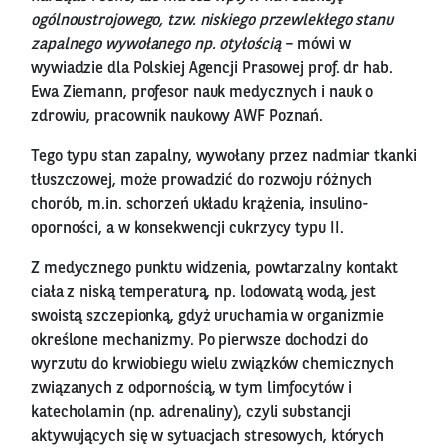
ogólnoustrojowego, tzw. niskiego przewlekłego stanu
zapalnego wywołanego np. otyłością
– mówi w
wywiadzie dla Polskiej Agencji Prasowej prof. dr hab.
Ewa Ziemann, profesor nauk medycznych i nauk o
zdrowiu, pracownik naukowy AWF Poznań.
Tego typu stan zapalny, wywołany przez nadmiar tkanki
tłuszczowej, może prowadzić do rozwoju różnych
chorób, m.in. schorzeń układu krążenia, insulino-
oporności, a w konsekwencji cukrzycy typu II.
Z medycznego punktu widzenia, powtarzalny kontakt
ciała z niską temperaturą, np. lodowatą wodą, jest
swoistą szczepionką, gdyż uruchamia w organizmie
określone mechanizmy. Po pierwsze dochodzi do
wyrzutu do krwiobiegu wielu związków chemicznych
związanych z odpornością, w tym limfocytów i
katecholamin (np. adrenaliny), czyli substancji
aktywujących się w sytuacjach stresowych, których