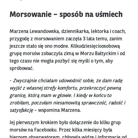
Morsowanie – sposób na uśmiech
Marzena Lewandowska, dziennikarka, lektorka i coach,
przygodę z morsowaniem zaczęła 3 lata temu, zanim
jeszcze stało się ono modne. Kilkudziesięcioosobową
grupę morsów zobaczyła zimą w Morzu Bałtyckim i od
tego czasu nie mogła pozbyć się myśli o tym, aby
spróbować.
-
Zwyczajnie chciałam udowodnić sobie, że dam radę
wyjść z własnej strefy komfortu, przekroczyć pewną
granicę, którą mam w głowie. I kiedy w końcu to
zrobiłam, poczułam niesamowitą sprawczość, radość i
satysfakcję
– wspomina Marzena.
Jej pierwszym krokiem było dołączenie do kilku grup
morsów na Facebooku. Przez kilka miesięcy była
biernym obserwatorem, chłonęła widzę i informacje od