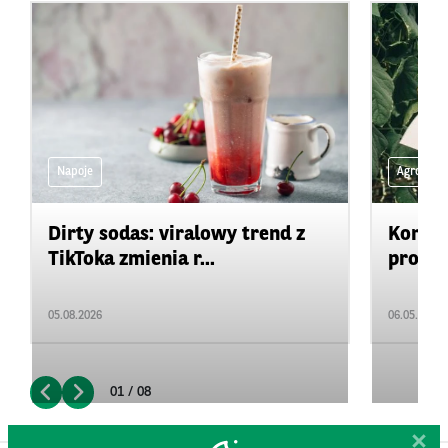
Napoje
Agro na 
Dirty sodas: viralowy trend z
Konkur
TikToka zmienia r...
projek
05.08.2026
06.05.2026
01 / 08