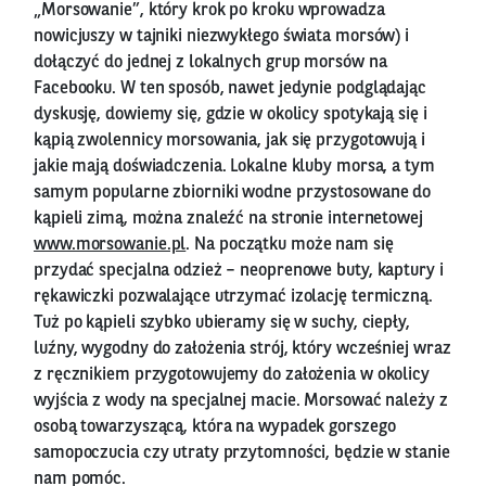
„Morsowanie”, który krok po kroku wprowadza
nowicjuszy w tajniki niezwykłego świata morsów) i
dołączyć do jednej z lokalnych grup morsów na
Facebooku. W ten sposób, nawet jedynie podglądając
dyskusję, dowiemy się, gdzie w okolicy spotykają się i
kąpią zwolennicy morsowania, jak się przygotowują i
jakie mają doświadczenia. Lokalne kluby morsa, a tym
samym popularne zbiorniki wodne przystosowane do
kąpieli zimą, można znaleźć na stronie internetowej
www.morsowanie.pl
. Na początku może nam się
przydać specjalna odzież – neoprenowe buty, kaptury i
rękawiczki pozwalające utrzymać izolację termiczną.
Tuż po kąpieli szybko ubieramy się w suchy, ciepły,
luźny, wygodny do założenia strój, który wcześniej wraz
z ręcznikiem przygotowujemy do założenia w okolicy
wyjścia z wody na specjalnej macie. Morsować należy z
osobą towarzyszącą, która na wypadek gorszego
samopoczucia czy utraty przytomności, będzie w stanie
nam pomóc.