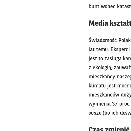
bunt wobec katastr
Media kształ
Świadomość Polakó
lat temu. Eksperci
jest to zasługa ka
z ekologią, zauważ
mieszkańcy naszeg
klimatu jest mocn
mieszkańców dużyc
wymienia 37 proc.
susze (bo ich doś
Czas zmienić