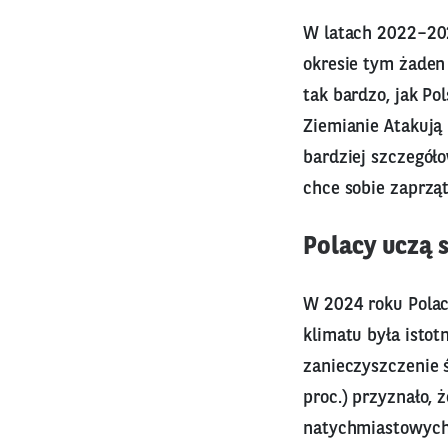
W latach 2022–2023
okresie tym żaden
tak bardzo, jak Po
Ziemianie Atakują
bardziej szczegóło
chce sobie zaprząt
Polacy uczą s
W 2024 roku Polacy
klimatu była isto
zanieczyszczenie ś
proc.) przyznało, 
natychmiastowych 