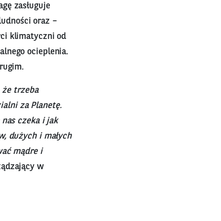
agę zasługuje
udności oraz –
ci klimatyczni od
lnego ocieplenia.
rugim.
 że trzeba
ialni za Planetę.
nas czeka i jak
w, dużych i małych
wać mądre i
ządzający w