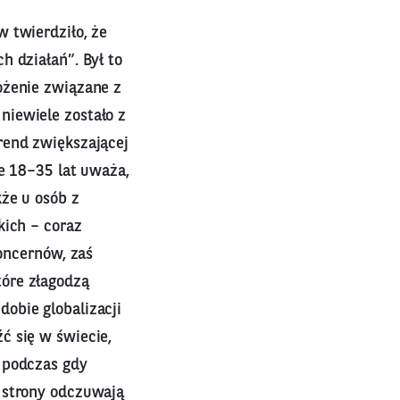
 twierdziło, że
h działań”. Był to
ożenie związane z
niewiele zostało z
rend zwiększającej
ie 18–35 lat uważa,
kże u osób z
kich – coraz
koncernów, zaś
óre złagodzą
obie globalizacji
ć się w świecie,
 podczas gdy
 strony odczuwają