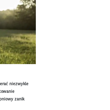
ierać niezwykle
itowanie
opniowy zanik