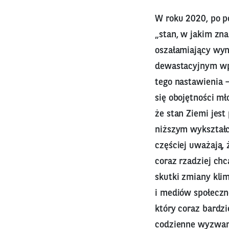
W roku 2020, po p
„stan, w jakim zna
oszałamiający wyn
dewastacyjnym wpł
tego nastawienia 
się obojętności m
że stan Ziemi jest
niższym wykształce
częściej uważają, 
coraz rzadziej ch
skutki zmiany kli
i mediów społeczn
który coraz bardz
codzienne wyzwani