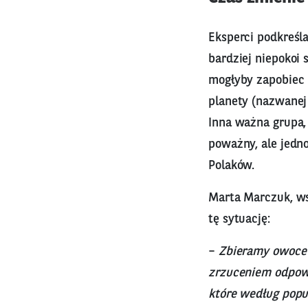
Eksperci podkreśl
bardziej niepokoi
mogłyby zapobiec k
planety (nazwanej
Inna ważna grupa,
poważny, ale jednoc
Polaków.
Marta Marczuk, ws
tę sytuację:
–
Zbieramy owoce r
zrzuceniem odpowi
które według popul