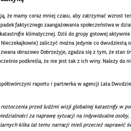
ają, że mamy coraz mniej czasu, aby zatrzymać wzrost te
 spadek faktycznego zaangażowania społeczeństwa w dział
atastrofie klimatycznej. Dziś do grupy gotowej aktywnie 
 Nieczekajkowie) zaliczyć można jedynie co dwudziestą o
 zwana obrazowo Dobrzeżyje, zgadza się z tym, że stan śr
ześnie podkreśla, że nie jest tak z ich winy. Należy do ni
półtwórczyni raportu i partnerka w agencji Lata Dwudzi
oztoczenia przed ludźmi wizji globalnej katastrofy w po
edzialności za naprawę sytuacji na indywidualne osoby,
arnych kilka lat temu narracji mieli przecież naprawić ś