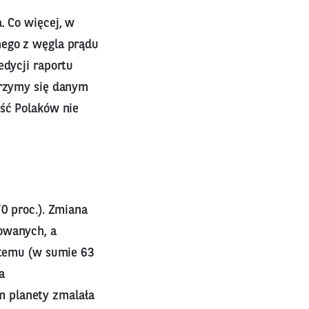
. Co więcej, w
nego z węgla prądu
edycji raportu
jrzymy się danym
ęść Polaków nie
70 proc.). Zmiana
owanych, a
a temu (w sumie 63
a
m planety zmalała