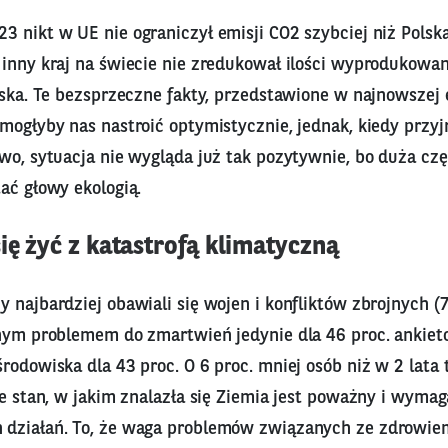
 nikt w UE nie ograniczył emisji CO2 szybciej niż Polska
 inny kraj na świecie nie zredukował ilości wyprodukowa
lska. Te bezsprzeczne fakty, przedstawione w najnowszej 
 mogłyby nas nastroić optymistycznie, jednak, kiedy przy
wo, sytuacja nie wygląda już tak pozytywnie, bo duża cz
ać głowy ekologią.
ię żyć z katastrofą klimatyczną
 najbardziej obawiali się wojen i konfliktów zbrojnych (
tnym problemem do zmartwień jedynie dla 46 proc. ankiet
rodowiska dla 43 proc. O 6 proc. mniej osób niż w 2 lat
że stan, w jakim znalazła się Ziemia jest poważny i wymag
działań. To, że waga problemów związanych ze zdrowie