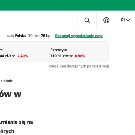
PL
cała Polska
20 lip
-
26 lip
Dostosuj wyświetlanie ceny
es
Pszenżyto
44 zł/t
-2.40%
710.91 zł/t
-0.96%
Więcej cen dostępnych po rejestracji
 słabnie
ków w
rnianie się na
tórych