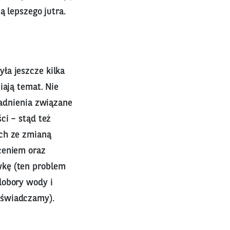
ą lepszego jutra.
ła jeszcze kilka
iają temat. Nie
gadnienia związane
ci – stąd też
ych ze zmianą
ceniem oraz
wkę (ten problem
dobory wody i
oświadczamy).