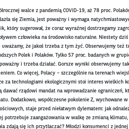
ółrocznej walce z pandemią COVID-19, aż 78 proc. Polaków
lazła się Ziemia, jest poważny i wymaga natychmiastowyc
ik, który sugerował, że coraz wyraźnej dostrzegamy zagr
ywem człowieka na środowisko naturalne. Niestety dziś 
– uważamy, że jakoś trzeba z tym żyć. Obserwujemy też t
łodszych Polek i Polaków. Tylko 57 proc. badanych w grup
 poważny i trzeba działać. Gorsze wyniki obserwujemy ta
niem. Co więcej, Polacy – szczególnie na terenach wiejs
że za technologiami ekologicznymi stoi interes wielkich 
cą dawać rządowi mandat na wprowadzanie ograniczeń, kt
matu. Dodatkowo, współczesne pokolenie Z, wychowane w d
ościowych, staje przed niełatwym dylematem: jak odnaleź
iej potrzebuje zaangażowania w walkę ze zmianą klimatu,
a zdają się ich przytłaczać? Młodzi konsumenci z jednej