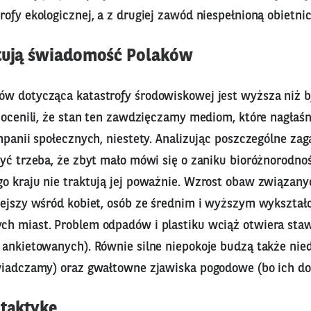
ofy ekologicznej, a z drugiej zawód niespełnioną obietnic
tują świadomość Polaków
w dotycząca katastrofy środowiskowej jest wyższa niż by
 ocenili, że stan ten zawdzięczamy mediom, które nagłaśn
mpanii społecznych, niestety. Analizując poszczególne za
yć trzeba, że zbyt mało mówi się o zaniku bioróżnorodnoś
o kraju nie traktują jej poważnie. Wzrost obaw związan
iejszy wśród kobiet, osób ze średnim i wyższym wykształ
h miast. Problem odpadów i plastiku wciąż otwiera sta
 ankietowanych). Równie silne niepokoje budzą także nie
wiadczamy) oraz gwałtowne zjawiska pogodowe (bo ich d
 taktykę