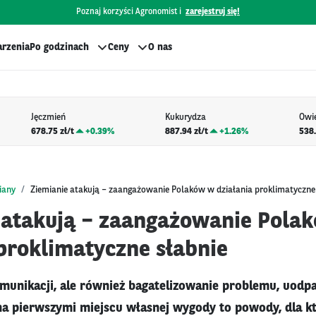
Poznaj korzyści Agronomist i
zarejestruj się!
rzenia
Po godzinach
Ceny
O nas
Jęczmień
Kukurydza
Owi
678.75 zł/t
+
0.39%
887.94 zł/t
+
1.26%
538.
iany
Ziemianie atakują – zaangażowanie Polaków w działania proklimatyczne
 atakują – zaangażowanie Pola
 proklimatyczne słabnie
munikacji, ale również bagatelizowanie problemu, uodpa
 na pierwszymi miejscu własnej wygody to powody, dla k