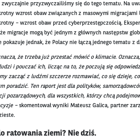
 zwyczajnie przyzwyczailiśmy się do tego tematu. Na uw
krotny wzrost obaw związanych z masowymi migracjami l
rotny – wzrost obaw przed cyberprzestępczością. Eksper
 że migracje mogą być jednym z głównych następstw globa
 pokazuje jednak, że Polacy nie łączą jednego tematu z d
znacza, że trzeba już przestać mówić o klimacie. Oznacza,
ludzi i pouczać ich, licząc na to, że poczują się odpowiedz
y zacząć z ludźmi szczerze rozmawiać, co się dzieje, co 
m poradzić. Ten raport jest dla polityków, samorządowcó
acji pozarządowych, dla wszystkich, którzy chcą podejmo
cyzje –
skomentował wyniki Mateusz Galica, partner zar
ieste.
o ratowania ziemi? Nie dziś.