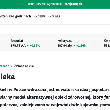
Poznaj korzyści Agronomist i
zarejestruj się!
rzenia
Po godzinach
Ceny
O nas
Jęczmień
Kukurydza
Owi
678.75 zł/t
+
0.39%
887.94 zł/t
+
1.26%
538.
bcasach
Zielona opieka
pieka
kich w Polsce wdrażana jest nowatorska idea gospodar
ularny model alternatywnej opieki zdrowotnej, który fun
 społeczna, zainicjowana w województwie kujawsko-pomo