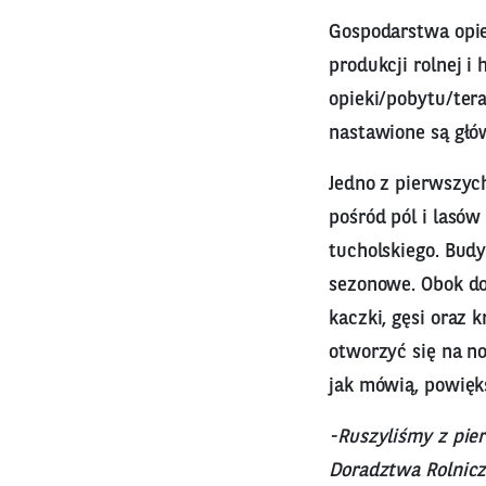
Gospodarstwa opie
produkcji rolnej i
opieki/pobytu/ter
nastawione są głó
Jedno z pierwszy
pośród pól i lasó
tucholskiego. Bud
sezonowe. Obok dom
kaczki, gęsi oraz k
otworzyć się na no
jak mówią, powięk
-Ruszyliśmy z pie
Doradztwa Rolnicze