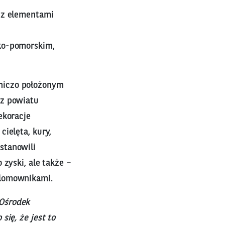
 z elementami
sko-pomorskim,
niczo położonym
 z powiatu
ekoracje
ielęta, kury,
ostanowili
zyski, ale także –
 domownikami.
 Ośrodek
ię, że jest to