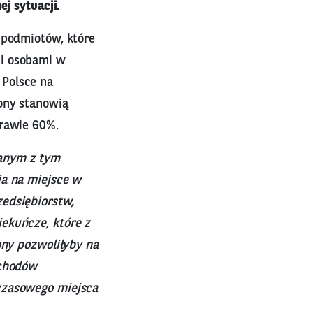
j sytuacji.
 podmiotów, które
mi osobami w
 Polsce na
ony stanowią
prawie 60%.
zanym z tym
ia na miejsce w
edsiębiorstw,
ekuńcze, które z
ony pozwoliłyby na
ochodów
czasowego miejsca