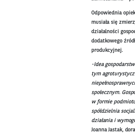
Odpowiednia opiek
musiała się zmier
działalności gosp
dodatkowego źródł
produkcyjnej.
-Idea gospodarstw
tym agroturystycz
niepełnosprawnych
społecznym. Gospo
w formie podmiotu
spółdzielnia socj
działania i wymog
Joanna Jastak, do