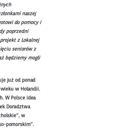
jnych
członkami naszej
 gotowi do pomocy i
dy poprzedni
projekt z Lokalnej
ięciu seniorów z
aż będziemy mogli
uje już od ponad
 wieku w Holandii.
h. W Polsce idea
dek Doradztwa
holskie”, w
sko-pomorskim”.