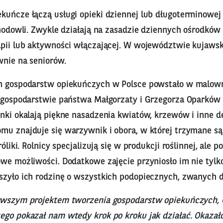
kuńcze łączą usługi opieki dziennej lub długoterminowej
 hodowli. Zwykle działają na zasadzie dziennych ośrodków
apii lub aktywności włączającej. W województwie kujaw
wnie na seniorów.
ch gospodarstw opiekuńczych w Polsce powstało w malow
w gospodarstwie państwa Małgorzaty i Grzegorza Oparków
ynki okalają piękne nasadzenia kwiatów, krzewów i inne d
u znajduje się warzywnik i obora, w której trzymane są c
róliki. Rolnicy specjalizują się w produkcji roślinnej, ale p
we możliwości. Dodatkowe zajęcie przyniosło im nie tylko 
szyło ich rodzinę o wszystkich podopiecznych, zwanych
rwszym projektem tworzenia gospodarstw opiekuńczych,
go pokazał nam wtedy krok po kroku jak działać. Okazało s