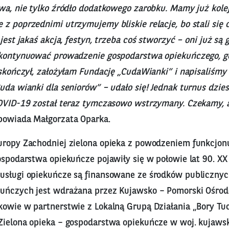
ywa, nie tylko źródło dodatkowego zarobku. Mamy już kole
z poprzednimi utrzymujemy bliskie relacje, bo stali się 
 jest jakaś akcja, festyn, trzeba coś stworzyć – oni już są
 kontynuować prowadzenie gospodarstwa opiekuńczego, g
 skończył, założyłam Fundację „CudaWianki” i napisaliśmy 
uda wianki dla seniorów” – udało się! Jednak turnus dzies
COVID-19 został teraz tymczasowo wstrzymany. Czekamy, 
powiada Małgorzata Oparka.
uropy Zachodniej zielona opieka z powodzeniem funkcjon
ospodarstwa opiekuńcze pojawiły się w połowie lat 90. XX
usługi opiekuńcze są finansowane ze środków publicznyc
uńczych jest wdrażana przez Kujawsko – Pomorski Ośro
kowie w partnerstwie z Lokalną Grupą Działania „Bory Tuc
Zielona opieka – gospodarstwa opiekuńcze w woj. kujaw