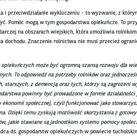
a i przeciwdziałanie wykluczeniu - to wyzwanie, z który
zyć. Pomóc mogą w tym gospodarstwa opiekuńcze. To prz
odarczej na obszarach wiejskich, która umożliwia rolniko
a dochodu. Znaczenie rolnictwa nie musi przecież ogranic
 opiekuńczych może być ogromną szansą rozwoju dla wie
nych. To odpowiedź na potrzeby rolników oraz jednocześ
, starszych, z demencją oraz tych, którzy są zagrożeni 
darstwa powinny być prowadzone w formie działalności 
 ekonomii społecznej, czyli funkcjonować jako stowarzysz
alna. Dzięki temu zyskują możliwość skorzystania z goto
ów, jakie stawiane są jednostkom systemu pomocy społec
radca ds. gospodarstw opiekuńczych w powiecie tucholski