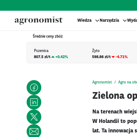
Wiedza
Narzędzia
Wyda
Średnie ceny zbóż
Pszenica
Żyto
807.5 zł/t
+
0.42%
598.86 zł/t
-4.71%
Agronomist
Agro na o
Zielona o
Na terenach wiejs
W Holandii to pop
lat. Ta innowacja