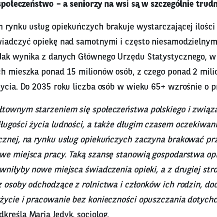
 społeczeństwo – a seniorzy na wsi są w szczególnie trudne
m rynku usług opiekuńczych brakuje wystarczającej ilości
wiadczyć opiekę nad samotnymi i często niesamodzielny
Jak wynika z danych Głównego Urzędu Statystycznego, w
ch mieszka ponad 15 milionów osób, z czego ponad 2 mili
życia. Do 2035 roku liczba osób w wieku 65+ wzrośnie o 
townym starzeniem się społeczeństwa polskiego i zwią
ługości życia ludności, a także długim czasem oczekiwan
cznej, na rynku usług opiekuńczych zaczyna brakować prz
we miejsca pracy. Taką szansę stanowią gospodarstwa opi
wniłyby nowe miejsca świadczenia opieki, a z drugiej str
z osoby odchodzące z rolnictwa i członków ich rodzin, d
życie i pracowanie bez konieczności opuszczania dotych
kreśla Maria Jedyk, socjolog.