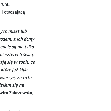
runt.
i otaczającą
nych miast lub
chodem, a ich domy
ncie są nie tylko
i czterech ścian,
ją się w sobie, co
tóre już kilka
ierzyć, że to te
ziłem się na
ira Zakrzewska,
.