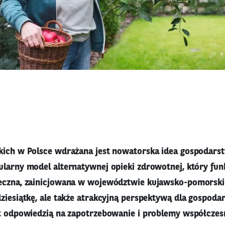
kich w Polsce wdrażana jest nowatorska idea gospodars
larny model alternatywnej opieki zdrowotnej, który funk
eczna, zainicjowana w województwie kujawsko-pomorskim
ziesiątkę, ale także atrakcyjną perspektywą dla gospoda
st odpowiedzią na zapotrzebowanie i problemy współczes