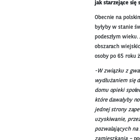
jak starzejące się
Obecnie na polski
byłyby w stanie ś
podeszłym wieku. 
obszarach wiejski
osoby po 65 roku 
-W związku z gwał
wydłużaniem się d
domu opieki społe
które dawałyby no
jednej strony zape
uzyskiwanie, prze
pozwalających na 
zamieszkania –
pod