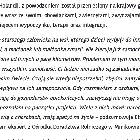
Holandii, z powodzeniem został przeniesiony na krajowy g
e wraz ze swoimi obowiązkami, zwierzętami, zwyczajami 
miejscem wypoczynku, terapii oraz integracji.
starszego człowieka na wsi, którego dzieci wybyły do in
i, a małżonek lub małżonka zmarli. Nie kierują już samo
lone od innych o parę kilometrów. Problemem w tym mome
 wszystkim samotność. Ci ludzie nierzadko są zakładnikam
im świecie. Czują się wtedy niepotrzebni, zbędni, zamyka
 wpływu na ich samopoczucie. Gdy rozmawiam z osobami, k
żają do gospodarstw opiekuńczych, zazwyczaj nie mogę uw
 poznałam na początku projektu. Wielu z nich mówi: narod
wią o chorobach, mają apetyt na życie –
podsumowuje Elw
zem ekspert z Ośrodka Doradztwa Rolniczego w Minikowie