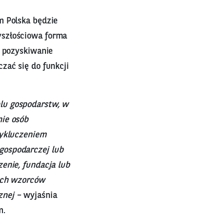
m Polska będzie
yszłościowa forma
m pozyskiwanie
zać się do funkcji
lu gospodarstw, w
nie osób
wykluczeniem
gospodarczej lub
enie, fundacja lub
wych wzorców
znej –
wyjaśnia
m.