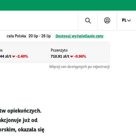
PL
cała Polska
20 lip
-
26 lip
Dostosuj wyświetlanie ceny
es
Pszenżyto
44 zł/t
-2.40%
710.91 zł/t
-0.96%
Więcej cen dostępnych po rejestracji
stw opiekuńczych.
kcjonuje już od
rskim, okazała się