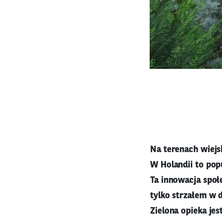
Na terenach wiejs
W Holandii to popu
Ta innowacja społ
tylko strzałem w d
Zielona opieka je