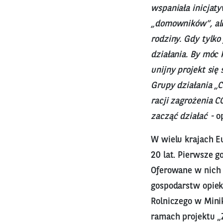
wspaniała inicjat
„domowników”, ale 
rodziny. Gdy tylko
działania. By móc
unijny projekt się
Grupy działania „C
racji zagrożenia 
zacząć działać -
o
W wielu krajach E
20 lat. Pierwsze g
Oferowane w nich 
gospodarstw opiek
Rolniczego w Mini
ramach projektu „