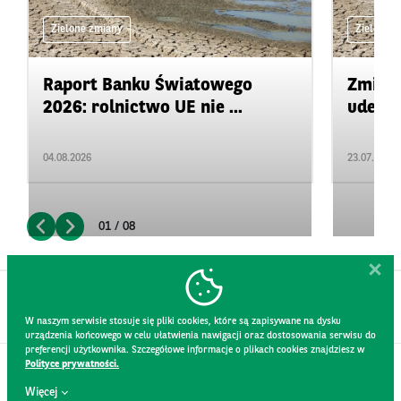
Zielone zmiany
Zielone 
Raport Banku Światowego
Zmiany
2026: rolnictwo UE nie ...
uderza
04.08.2026
23.07.2026
01 / 08
W naszym serwisie stosuje się pliki cookies, które są zapisywane na dysku
urządzenia końcowego w celu ułatwienia nawigacji oraz dostosowania serwisu do
preferencji użytkownika. Szczegółowe informacje o plikach cookies znajdziesz w
Polityce prywatności.
KONTAKT
Więcej
REGULAMIN STRONY