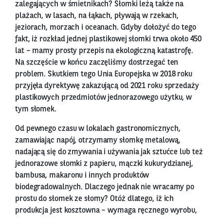
zalegających w śmietnikach? Słomki leżą także na
plażach, w lasach, na łąkach, pływają w rzekach,
jeziorach, morzach i oceanach. Gdyby dołożyć do tego
fakt, iż rozkład jednej plastikowej słomki trwa około 450
lat – mamy prosty przepis na ekologiczną katastrofę.
Na szczęście w końcu zaczęliśmy dostrzegać ten
problem. Skutkiem tego Unia Europejska w 2018 roku
przyjęła dyrektywę zakazującą od 2021 roku sprzedaży
plastikowych przedmiotów jednorazowego użytku, w
tym słomek.
Od pewnego czasu w lokalach gastronomicznych,
zamawiając napój, otrzymamy słomkę metalową,
nadającą się do zmywania i używania jak sztućce lub też
jednorazowe słomki z papieru, mączki kukurydzianej,
bambusa, makaronu i innych produktów
biodegradowalnych. Dlaczego jednak nie wracamy po
prostu do słomek ze słomy? Otóż dlatego, iż ich
produkcja jest kosztowna – wymaga ręcznego wyrobu,