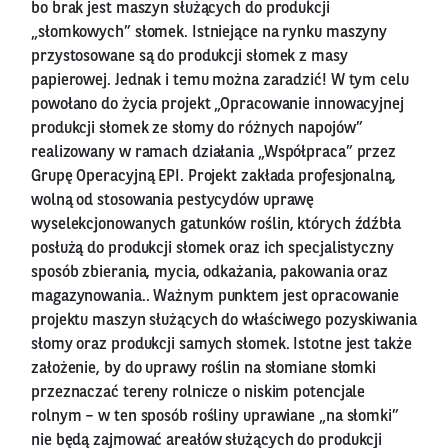
bo brak jest maszyn służących do produkcji
„słomkowych” słomek. Istniejące na rynku maszyny
przystosowane są do produkcji słomek z masy
papierowej. Jednak i temu można zaradzić! W tym celu
powołano do życia projekt „Opracowanie innowacyjnej
produkcji słomek ze słomy do różnych napojów”
realizowany w ramach działania „Współpraca” przez
Grupę Operacyjną EPI. Projekt zakłada profesjonalną,
wolną od stosowania pestycydów uprawę
wyselekcjonowanych gatunków roślin, których źdźbła
posłużą do produkcji słomek oraz ich specjalistyczny
sposób zbierania, mycia, odkażania, pakowania oraz
magazynowania.. Ważnym punktem jest opracowanie
projektu maszyn służących do właściwego pozyskiwania
słomy oraz produkcji samych słomek. Istotne jest także
założenie, by do uprawy roślin na słomiane słomki
przeznaczać tereny rolnicze o niskim potencjale
rolnym – w ten sposób rośliny uprawiane „na słomki”
nie będą zajmować areałów służących do produkcji