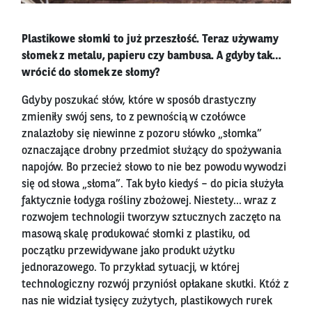
Plastikowe słomki to już przeszłość. Teraz używamy
słomek z metalu, papieru czy bambusa. A gdyby tak…
wrócić do słomek ze słomy?
Gdyby poszukać słów, które w sposób drastyczny
zmieniły swój sens, to z pewnością w czołówce
znalazłoby się niewinne z pozoru słówko „słomka”
oznaczające drobny przedmiot służący do spożywania
napojów. Bo przecież słowo to nie bez powodu wywodzi
się od słowa „słoma”. Tak było kiedyś – do picia służyła
faktycznie łodyga rośliny zbożowej. Niestety… wraz z
rozwojem technologii tworzyw sztucznych zaczęto na
masową skalę produkować słomki z plastiku, od
początku przewidywane jako produkt użytku
jednorazowego. To przykład sytuacji, w której
technologiczny rozwój przyniósł opłakane skutki. Któż z
nas nie widział tysięcy zużytych, plastikowych rurek