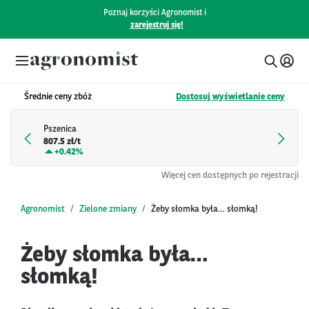
Poznaj korzyści Agronomist i
zarejestruj się!
Średnie ceny zbóż
Dostosuj wyświetlanie ceny
Pszenica
807.5 zł/t
+
0.42%
Więcej cen dostępnych po rejestracji
Agronomist
Zielone zmiany
Żeby słomka była… słomką!
Żeby słomka była…
słomką!