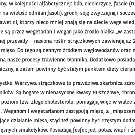
my, w kolejności alfabetycznej: bób, ciecierzycę, fasole (t
na wielość odmian fasoli), groch, soję zwyczajną i socze
et ci, którzy nieco mniej znają się na diecie wege wiedz
 są przez wegetarian i wegan jako źródło białka „w zastę
ej przesady – nasiona roślin strączkowych zawierają aż 
co mięso. Do tego są cennym źródłem węglowodanów oraz 
a nasze procesy trawienne błonnika. Dodatkowo posiada
emiczny, a zatem powinny być stałym punktem diety cierpi
zystko. Warzywa strączkowe to prawdziwa skarbnica zdr
ników. Są bogate w nienasycone kwasy tłuszczowe, chroni
 poziom tzw. złego cholesterolu, pomagają więc w walce 
i. Weganom i wegetarianom zastępują mięso, a „mięsoże
jące działanie mięsa, stąd też powinny być częstym doda
ęsnych smakołyków. Posiadają fosfor, jod, potas, wapń i ż