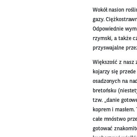
Wokół nasion rośl
gazy. Ciężkostrawn
Odpowiednie wymoc
rzymski, a także c
przyswajalne prze
Większość z nasz
kojarzy się przed
osadzonych na nad
bretońsku (niestet
tzw. „danie gotow
koprem i masłem. 
całe mnóstwo prz
gotować znakomite