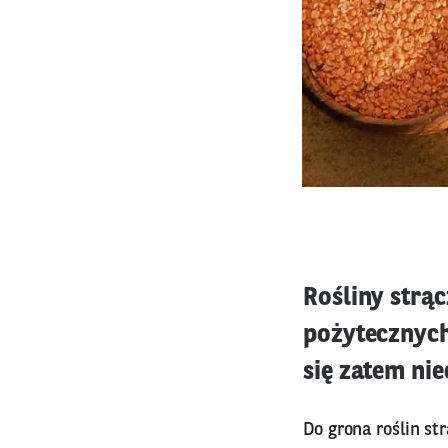
Rośliny strą
pożytecznych
się zatem nie
Do grona roślin s