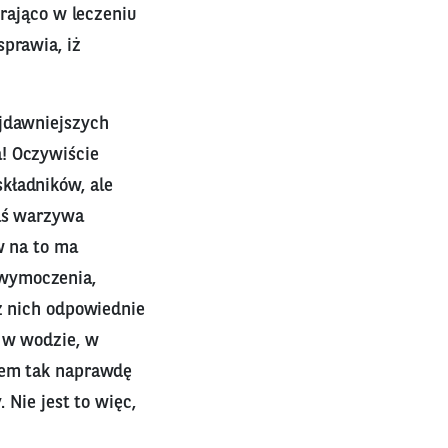
erająco w leczeniu
sprawia, iż
ajdawniejszych
! Oczywiście
kładników, ale
zaś warzywa
w na to ma
 wymoczenia,
 z nich odpowiednie
i w wodzie, w
asem tak naprawdę
 Nie jest to więc,