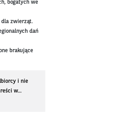
ych, bogatych we
dla zwierząt.
regionalnych dań
 one brakujące
biorcy i nie
eści w...