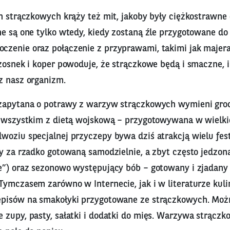
in strączkowych krąży też mit, jakoby były ciężkostrawn
e są one tylko wtedy, kiedy zostaną źle przygotowane do 
zenie oraz połączenie z przyprawami, takimi jak majer
zosnek i koper powoduje, że strączkowe będą i smaczne, i
z nasz organizm.
 zapytana o potrawy z warzyw strączkowych wymieni gro
e wszystkim z dietą wojskową – przygotowywana w wielki
woziu specjalnej przyczepy bywa dziś atrakcją wielu fest
y za rzadko gotowaną samodzielnie, a zbyt często jedzoną
e”) oraz sezonowo występujący bób – gotowany i zjadany
Tymczasem zarówno w Internecie, jak i w literaturze kul
episów na smakołyki przygotowane ze strączkowych. Moż
 zupy, pasty, sałatki i dodatki do mięs. Warzywa strączk