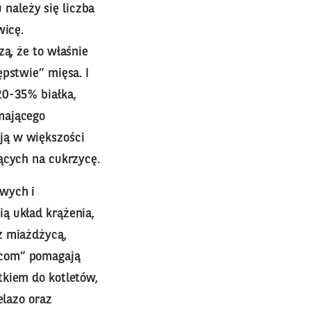
u należy się liczba
wicę.
ą, że to właśnie
pstwie” mięsa. I
20-35% białka,
mającego
ją w większości
ących na cukrzycę.
owych i
ą układ krążenia,
z miażdżycą,
rcom” pomagają
tkiem do kotletów,
elazo oraz