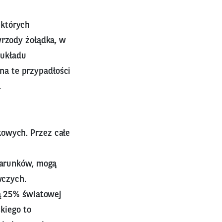
ektórych
wrzody żołądka, w
 układu
a te przypadłości
.
zkowych. Przez całe
warunków, mogą
wczych.
ą 25% światowej
kiego to