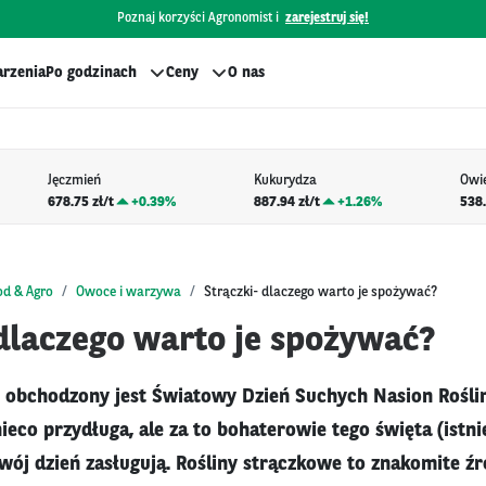
Poznaj korzyści Agronomist i
zarejestruj się!
rzenia
Po godzinach
Ceny
O nas
Jęczmień
Kukurydza
Owi
678.75 zł/t
+
0.39%
887.94 zł/t
+
1.26%
538.
od & Agro
Owoce i warzywa
Strączki- dlaczego warto je spożywać?
 dlaczego warto je spożywać?
o obchodzony jest Światowy Dzień Suchych Nasion Rośli
eco przydługa, ale za to bohaterowie tego święta (istn
wój dzień zasługują. Rośliny strączkowe to znakomite źró