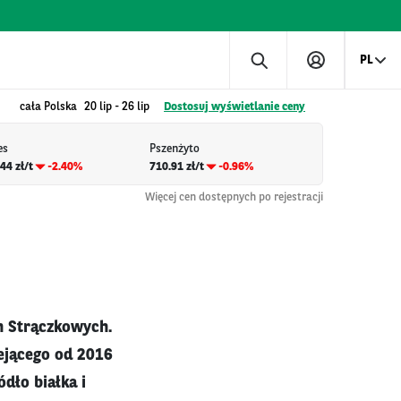
PL
cała Polska
20 lip
-
26 lip
Dostosuj wyświetlanie ceny
es
Pszenżyto
44 zł/t
-2.40%
710.91 zł/t
-0.96%
Więcej cen dostępnych po rejestracji
n Strączkowych.
iejącego od 2016
dło białka i