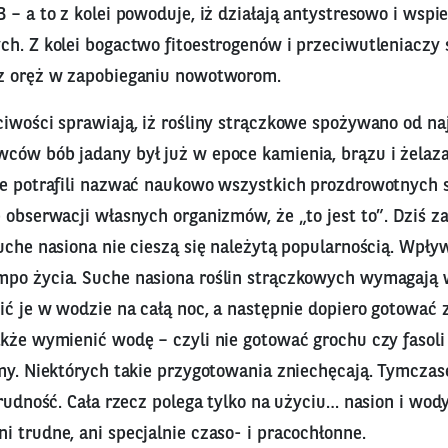
 – a to z kolei powoduje, iż działają antystresowo i wspi
h. Z kolei bogactwo fitoestrogenów i przeciwutleniaczy 
z oręż w zapobieganiu nowotworom.
ciwości sprawiają, iż rośliny strączkowe spożywano od n
ców bób jadany był już w epoce kamienia, brązu i żelaza
ie potrafili nazwać naukowo wszystkich prozdrowotnych s
 obserwacji własnych organizmów, że „to jest to”. Dziś 
uche nasiona nie cieszą się należytą popularnością. Wpły
po życia. Suche nasiona roślin strączkowych wymagają
ić je w wodzie na całą noc, a następnie dopiero gotować
akże wymienić wodę – czyli nie gotować grochu czy fasol
śmy. Niektórych takie przygotowania zniechęcają. Tymcz
trudność. Cała rzecz polega tylko na użyciu… nasion i wody.
 trudne, ani specjalnie czaso- i pracochłonne.