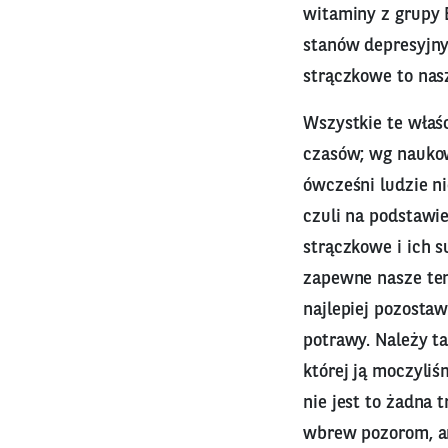
witaminy z grupy B
stanów depresyjnyc
strączkowe to nas
Wszystkie te właś
czasów; wg naukow
ówcześni ludzie n
czuli na podstawie
strączkowe i ich s
zapewne nasze tem
najlepiej pozostaw
potrawy. Należy t
której ją moczyli
nie jest to żadna 
wbrew pozorom, ani