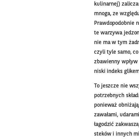
kulinarnej) zalicza
mnoga, ze względu 
Prawdopodobnie naw
te warzywa jedzone
nie ma w tym żadn
czyli tyle samo, 
zbawienny wpływ n
niski indeks glik
To jeszcze nie ws
potrzebnych skład
ponieważ obniżają
zawałami, udaram
łagodzić zakwasza
steków i innych mi