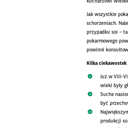
kucharzowi wielkie
Jak wszystkie pok
schorzeniach. Nal
przypadku soi – t
pokarmowego powod
powinni konsultow
Kilka ciekawostek
Już w VIII-V
wieki były 
Suche nasio
być przecho
Największym
produkcji su