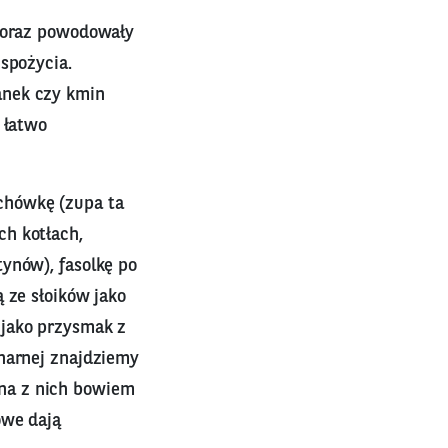
e oraz powodowały
spożycia.
anek czy kmin
 łatwo
chówkę (zupa ta
ch kotłach,
ynów), fasolkę po
 ze słoików jako
 jako przysmak z
inarnej znajdziemy
na z nich bowiem
owe dają