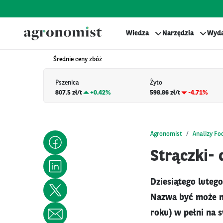
Wiedza
Narzędzia
Wyda
Średnie ceny zbóż
Pszenica
Żyto
807.5 zł/t
+
0.42%
598.86 zł/t
-4.71%
Agronomist
Analizy Fo
Strączki-
Dziesiątego luteg
Nazwa być może ni
roku) w pełni na s