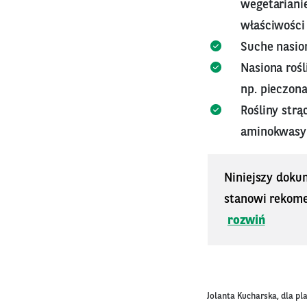
wegetarianie
właściwości
Suche nasio
Nasiona roś
np. pieczona 
Rośliny strą
aminokwasy 
Niniejszy doku
stanowi rekomen
rozwiń
Jolanta Kucharska, dla p