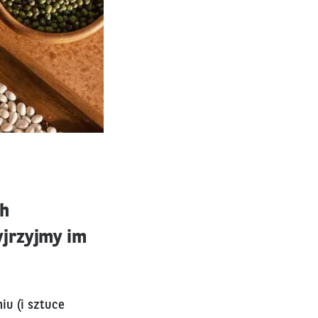
ch
yjrzyjmy im
iu (i sztuce