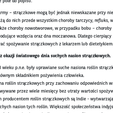
 pole do popisu.
army – strączkowe mogą być jednak niewskazane przy ni
eżą do nich przede wszystkim choroby tarczycy, refluks, 
akże choroby nowotworowe, w przypadku bobu – choroby
ujące wzdęcia oraz dna moczanowa. Dlatego cierpiący n
ać spożywanie strączkowych z lekarzem lub dietetykiem
 z okazji światowego dnia suchych nasion strączkowych.
II wieku p.n.e. były uprawiane suche nasiona roślin strąc
głównym składnikiem pożywienia człowieka.
na roślin strączkowych przy zachowaniu odpowiednich 
wywane przez wiele miesięcy bez utraty wartości spoży
 producentem roślin strączkowych są Indie - wytwarzaj
chych nasion tych roślin. Większość społeczeństwa indyjs