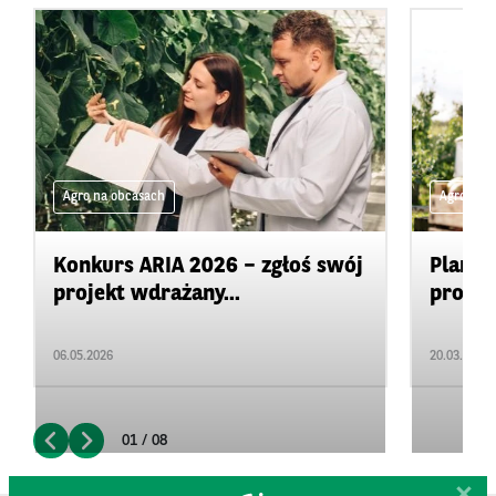
Agro na obcasach
Agro na 
Konkurs ARIA 2026 – zgłoś swój
Plan d
projekt wdrażany...
promow
06.05.2026
20.03.2026
01 / 08