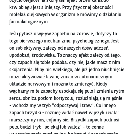
użyciu olejków na skórę ten efekt przenikania do
krwiobiegu jest silniejszy. Przy fizycznej obecności
molekuł olejkowych w organizmie mówimy o działaniu
farmakologicznym.
Jeśli pytasz o wpływ zapachu na zdrowie, dotyczy to
tego pierwszego mechanizmu: psychologicznego. Jest
on subiektywny, zależy od naszych doświadczeń,
upodobań, środowiska. To znaczy efekt zależy od tego,
czy zapach się tobie podoba, czy nie, jakie masz z nim
skojarzenia. Niby nic wielkiego, ale już jedno niuchnięcie
może aktywować lawinę zmian w autonomicznym
układzie nerwowym i można to zmierzyć. Kiedy
wąchamy miłe zapachy uspokaja się puls i zmienia rytm
serca, obniża poziom kortyzolu, rozluźniają się mięśnie
- wchodzimy w tryb "odpoczywaj i traw". Co innego
zapach brzydki - różnicę widać nawet w języku ciała:
marszczymy nos, cofamy się. Brzydki zapach podnosi
puls, budzi tryb "uciekaj lub walcz" - to cenne