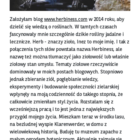
Założyłam blog
www.herbiness.com
w 2014 roku, aby
dzielić się wiedzą o roślinach. W tamtych czasach
fascynowały mnie szczególnie dzikie rośliny jadalne i
lecznicze. Herb - znaczy zioło, Inez to moje imię. I tak z
połączenia tych słów powstała nazwa Herbiness, ale
nazwę też można tłumaczyć jako ziołowość lub właśnie
ziołowy stan umysłu. Tematy ziołowe rzeczywiście
dominowały w moich postach blogowych. Stopniowo
jednak zbieranie ziół, pogłębianie wiedzy,
eksperymenty i budowanie społeczności zielarskiej
wpłynęły na moją codzienność do takiego stopnia, że
całkowicie zmieniłam styl życia. Rozstałam się z
wcześniejszą pracą i to jest jedna z największych
przygód mojego życia. Mieszkam teraz w środku lasu,
na bezludnej wyspie Klarenwerder, w domu z
wielowiekową historią. Buduję tu muzeum zapachu z
małym ogrodem botanicznym. Aktualnie zajmuję się