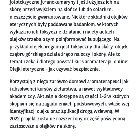
fototoksyczne furanokumaryny i jeśli użyjesz ich na
skórę przed wyjściem na słońce lub do solarium,
nieszczęście gwarantowane. Niektóre składniki olejków
eterycznych były poddawane badaniom, w których
wykazano ich toksyczne działanie i na etykietach
olejków trzeba o tym poinformować kupującego. Na
przykład olejek oregano jest toksyczny dla skóry, olejek
cząbru górskiego działa żrąco na oczy i skórę. Ale to
temat rzeka i dlatego powstał kurs aromaterapii online:
Olejki eteryczne - jak używać bezpiecznie.
Korzystają z niego zarówno domowi aromaterapeuci jak
i absolwenci kursów zielarstwa, a nawet wykładowcy
akademiccy. Aktualnie dostępne są części 1-3 w których
skupiam się na zagadnieniach podstawowych, właściwej
identyfikacji olejku oraz aplikacji drogą wziewną. W
2022 projekt zostanie rozszerzony o część poświęconą
zastosowaniu olejków na skórę.