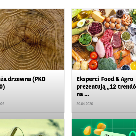
Inne
ża drzewna (PKD
Eksperci Food & Agro
0)
prezentują „12 trend
na ...
026
30.04.2026