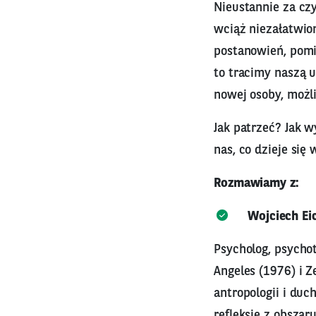
Nieustannie za cz
wciąż niezałatwi
postanowień, pomim
to tracimy naszą 
nowej osoby, możl
Jak patrzeć? Jak w
nas, co dzieje się
Rozmawiamy z:
Wojciech Ei
Psycholog, psychot
Angeles (1976) i Z
antropologii i du
refleksję z obszar