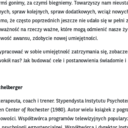
ymś gonimy, za czymś biegniemy. Towarzyszy nam nieusta
onych, spraw kolejnych, spraw dodatkowych, wciąż nowy
o, że często poprzednich jeszcze nie udało się w pełni 
uważność na rzeczy ważne, które mogą odmienić nasze ży
iwość awansu, zdobycie nowej umiejętności.
ypracować w sobie umiejętność zatrzymania się, zobaczen
 wokół nas? Jak budować cele i postanowienia świadomie 
chelberger
erapeuta, coach i trener. Stypendysta Instytutu Psychoter
en Center of Rochester (1980). Autor wielu książek z pogr
chowości. Współtwórca programów telewizyjnych populary
u psychologii egzystencjalnej. Współtwórca i dyrektor Inst