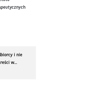
rapeutycznych
biorcy i nie
eści w...