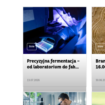
Inne
Inne
Precyzyjna fermentacja –
Bran
od laboratorium do fab...
16.0
13.07.2026
30.06.2