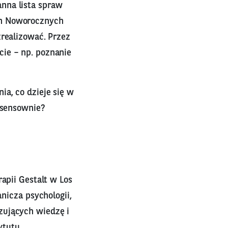
nna lista spraw
ch Noworocznych
zrealizować. Przez
cie – np. poznanie
ia, co dzieje się w
i sensownie?
apii Gestalt w Los
anicza psychologii,
zujących wiedzę i
ytutu