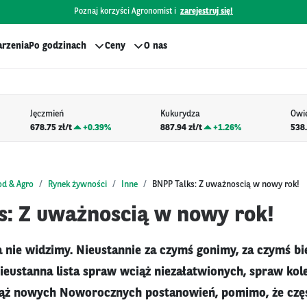
Poznaj korzyści Agronomist i
zarejestruj się!
rzenia
Po godzinach
Ceny
O nas
Jęczmień
Kukurydza
Owi
678.75 zł/t
+
0.39%
887.94 zł/t
+
1.26%
538.
od & Agro
Rynek żywności
Inne
BNPP Talks: Z uważnoscią w nowy rok!
s: Z uważnoscią w nowy rok!
a nie widzimy. Nieustannie za czymś gonimy, za czymś bi
eustanna lista spraw wciąż niezałatwionych, spraw kol
ąż nowych Noworocznych postanowień, pomimo, że czę