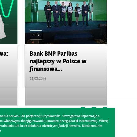
Inne
wa:
Bank BNP Paribas
najlepszy w Polsce w
finansowa...
11.03.2026
wania serwisu do preferencji użytkownika. Szczegółowe informacje o
 po właściwym skonfigurowaniu ustawień przeglądarki internetowej. Więcej
dnienia lub brak działania niektórych funkcji serwisu. Niedokonanie
e.