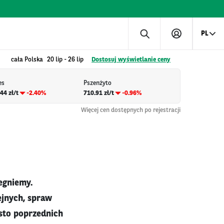
PL
cała Polska
20 lip
-
26 lip
Dostosuj wyświetlanie ceny
es
Pszenżyto
44 zł/t
-2.40%
710.91 zł/t
-0.96%
Więcej cen dostępnych po rejestracji
egniemy.
ejnych, spraw
sto poprzednich