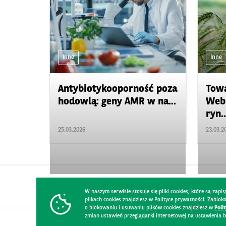
Inne
Inne
Antybiotykooporność poza
Towa
hodowlą: geny AMR w na...
Webi
ryn..
25.03.2026
23.03.2
W naszym serwisie stosuje się pliki cookies, które są za
plikach cookies znajdziesz w Polityce prywatności. Zablo
o blokowaniu i usuwaniu plików cookies znajdziesz w
Poli
zmian ustawień przeglądarki internetowej na ustawienia b