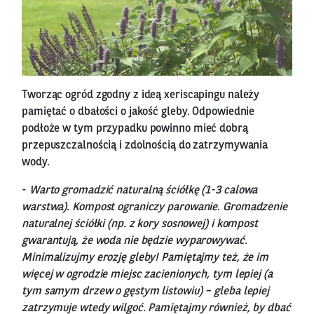
Tworząc ogród zgodny z ideą xeriscapingu należy
pamiętać o dbałości o jakość gleby. Odpowiednie
podłoże w tym przypadku powinno mieć dobrą
przepuszczalnością i zdolnością do zatrzymywania
wody.
-
Warto gromadzić naturalną ściółkę (1-3 calowa
warstwa). Kompost ograniczy parowanie. Gromadzenie
naturalnej ściółki (np. z kory sosnowej) i kompost
gwarantują, że woda nie będzie wyparowywać.
Minimalizujmy erozję gleby! Pamiętajmy też, że im
więcej w ogrodzie miejsc zacienionych, tym lepiej (a
tym samym drzew o gęstym listowiu) – gleba lepiej
zatrzymuje wtedy wilgoć. Pamiętajmy również, by dbać