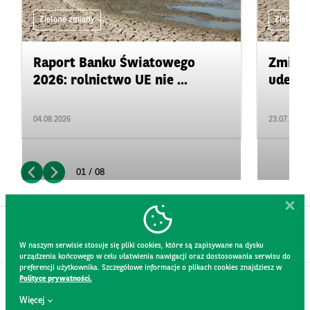
Zielone zmiany
Zielone 
Raport Banku Światowego
Zmiany
2026: rolnictwo UE nie ...
uderza
04.08.2026
23.07.2026
01 / 08
W naszym serwisie stosuje się pliki cookies, które są zapisywane na dysku
urządzenia końcowego w celu ułatwienia nawigacji oraz dostosowania serwisu do
preferencji użytkownika. Szczegółowe informacje o plikach cookies znajdziesz w
Polityce prywatności.
KONTAKT
Więcej
REGULAMIN STRONY