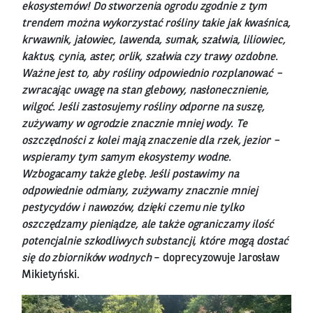
ekosystemów! Do stworzenia ogrodu zgodnie z tym
trendem można wykorzystać rośliny takie jak kwaśnica,
krwawnik, jałowiec, lawenda, sumak, szałwia, liliowiec,
kaktus, cynia, aster, orlik, szałwia czy trawy ozdobne.
Ważne jest to, aby rośliny odpowiednio rozplanować –
zwracając uwagę na stan glebowy, nasłonecznienie,
wilgoć. Jeśli zastosujemy rośliny odporne na suszę,
zużywamy w ogrodzie znacznie mniej wody. Te
oszczędności z kolei mają znaczenie dla rzek, jezior –
wspieramy tym samym ekosystemy wodne.
Wzbogacamy także glebę. Jeśli postawimy na
odpowiednie odmiany, zużywamy znacznie mniej
pestycydów i nawozów, dzięki czemu nie tylko
oszczędzamy pieniądze, ale także ograniczamy ilość
potencjalnie szkodliwych substancji, które mogą dostać
się do zbiorników wodnych
– doprecyzowuje Jarosław
Mikietyński.