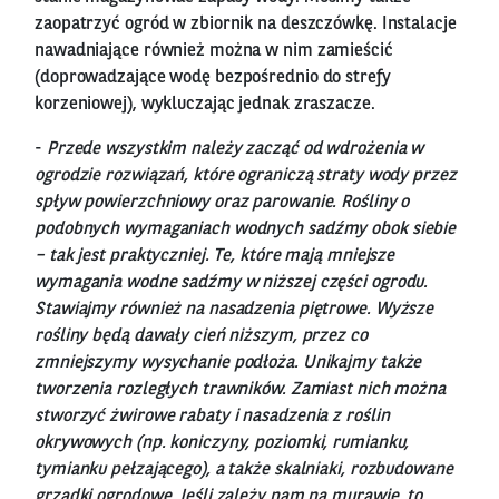
zaopatrzyć ogród w zbiornik na deszczówkę. Instalacje
nawadniające również można w nim zamieścić
(doprowadzające wodę bezpośrednio do strefy
korzeniowej), wykluczając jednak zraszacze.
-
Przede wszystkim należy zacząć od wdrożenia w
ogrodzie rozwiązań, które ograniczą straty wody przez
spływ powierzchniowy oraz parowanie. Rośliny o
podobnych wymaganiach wodnych sadźmy obok siebie
– tak jest praktyczniej. Te, które mają mniejsze
wymagania wodne sadźmy w niższej części ogrodu.
Stawiajmy również na nasadzenia piętrowe. Wyższe
rośliny będą dawały cień niższym, przez co
zmniejszymy wysychanie podłoża. Unikajmy także
tworzenia rozległych trawników. Zamiast nich można
stworzyć żwirowe rabaty i nasadzenia z roślin
okrywowych (np. koniczyny, poziomki, rumianku,
tymianku pełzającego), a także skalniaki, rozbudowane
grządki ogrodowe. Jeśli zależy nam na murawie, to