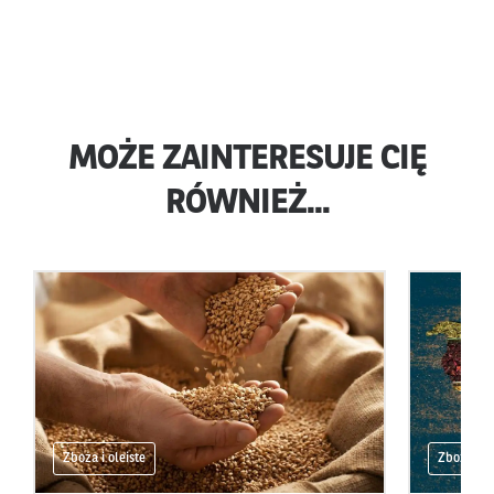
MOŻE ZAINTERESUJE CIĘ
RÓWNIEŻ...
Zboża i oleiste
Zboża i ol