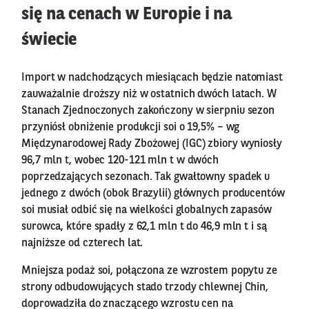
się na cenach w Europie i na
świecie
Import w nadchodzących miesiącach będzie natomiast
zauważalnie droższy niż w ostatnich dwóch latach. W
Stanach Zjednoczonych zakończony w sierpniu sezon
przyniósł obniżenie produkcji soi o 19,5% – wg
Międzynarodowej Rady Zbożowej (IGC) zbiory wyniosły
96,7 mln t, wobec 120-121 mln t w dwóch
poprzedzających sezonach. Tak gwałtowny spadek u
jednego z dwóch (obok Brazylii) głównych producentów
soi musiał odbić się na wielkości globalnych zapasów
surowca, które spadły z 62,1 mln t do 46,9 mln t i są
najniższe od czterech lat.
Mniejsza podaż soi, połączona ze wzrostem popytu ze
strony odbudowujących stado trzody chlewnej Chin,
doprowadziła do znaczącego wzrostu cen na