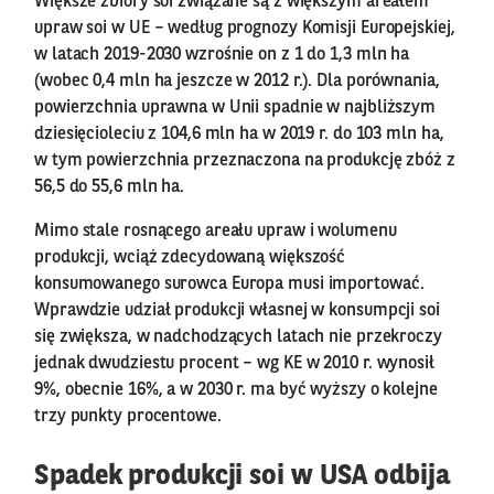
Większe zbiory soi związane są z większym areałem
upraw soi w UE – według prognozy Komisji Europejskiej,
w latach 2019-2030 wzrośnie on z 1 do 1,3 mln ha
(wobec 0,4 mln ha jeszcze w 2012 r.). Dla porównania,
powierzchnia uprawna w Unii spadnie w najbliższym
dziesięcioleciu z 104,6 mln ha w 2019 r. do 103 mln ha,
w tym powierzchnia przeznaczona na produkcję zbóż z
56,5 do 55,6 mln ha.
Mimo stale rosnącego areału upraw i wolumenu
produkcji, wciąż zdecydowaną większość
konsumowanego surowca Europa musi importować.
Wprawdzie udział produkcji własnej w konsumpcji soi
się zwiększa, w nadchodzących latach nie przekroczy
jednak dwudziestu procent – wg KE w 2010 r. wynosił
9%, obecnie 16%, a w 2030 r. ma być wyższy o kolejne
trzy punkty procentowe.
Spadek produkcji soi w USA odbija