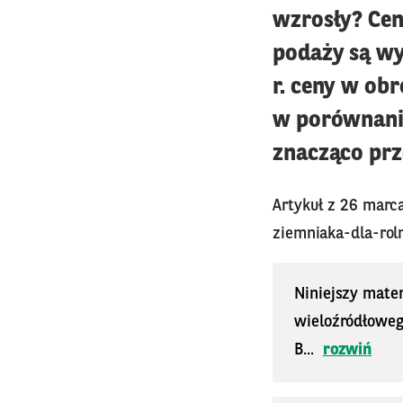
wzrosły? Cen
podaży są wy
r. ceny w ob
w porównaniu
znacząco prz
Artykuł z 26 marc
ziemniaka-dla-ro
Niniejszy mater
wieloźródłoweg
B...
rozwiń