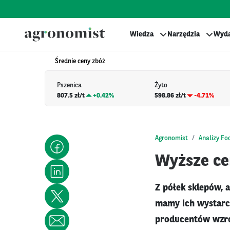
Wiedza
Narzędzia
Wyda
Średnie ceny zbóż
Pszenica
Żyto
807.5 zł/t
+
0.42%
598.86 zł/t
-4.71%
Agronomist
Analizy Fo
Wyższe ce
Z półek sklepów, a
mamy ich wystarcz
producentów wzros