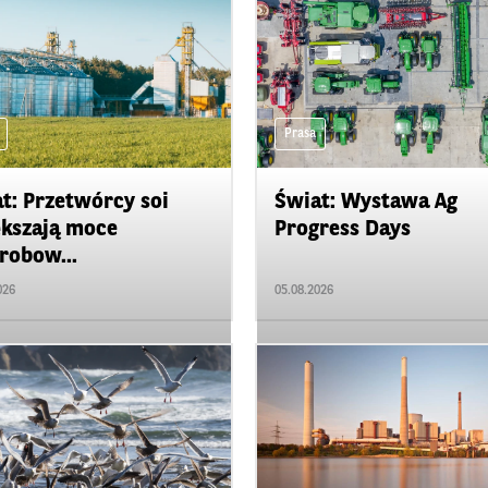
Prasa
t: Przetwórcy soi
Świat: Wystawa Ag
kszają moce
Progress Days
robow...
026
05.08.2026