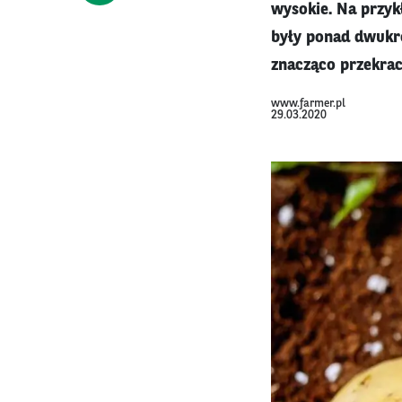
wysokie. Na przyk
były ponad dwukr
znacząco przekrac
www.farmer.pl
29.03.2020