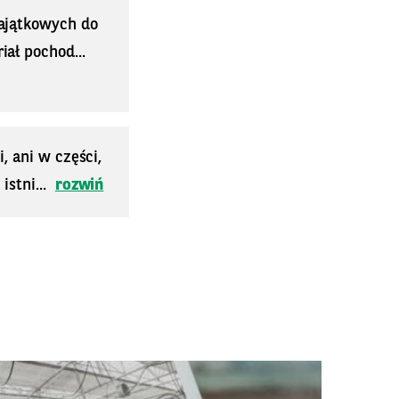
majątkowych do
ał pochod...
, ani w części,
stni...
rozwiń