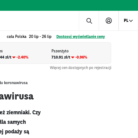
PL
cała Polska
20 lip
-
26 lip
Dostosuj wyświetlanie ceny
es
Pszenżyto
44 zł/t
-2.40%
710.91 zł/t
-0.96%
Więcej cen dostępnych po rejestracji
du koronawirusa
awirusa
eż ziemniaki. Czy
 dla samych
ej podaży są