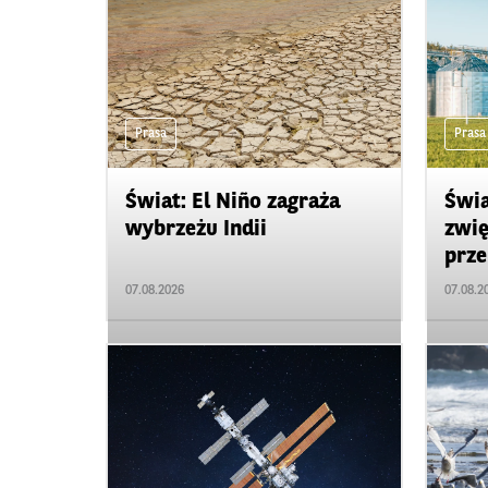
Prasa
Prasa
Świat: El Niño zagraża
Świa
wybrzeżu Indii
zwię
prze
07.08.2026
07.08.2