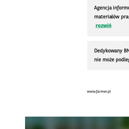
Agencja inform
materiałów pra
rozwiń
Dedykowany BNP 
nie może podle
www.farmer.pl