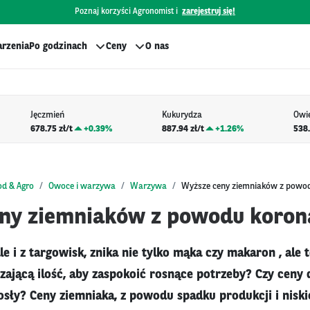
Poznaj korzyści Agronomist i
zarejestruj się!
rzenia
Po godzinach
Ceny
O nas
Jęczmień
Kukurydza
Owi
678.75 zł/t
+
0.39%
887.94 zł/t
+
1.26%
538.
od & Agro
Owoce i warzywa
Warzywa
Wyższe ceny ziemniaków z powo
ny ziemniaków z powodu koron
le i z targowisk, znika nie tylko mąka czy makaron , ale t
ającą ilość, aby zaspokoić rosnące potrzeby? Czy ceny
ły? Ceny ziemniaka, z powodu spadku produkcji i niski