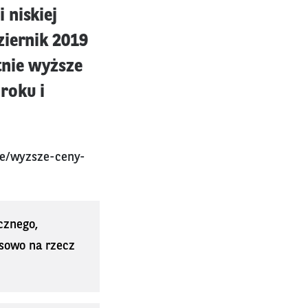
 niskiej
ziernik 2019
tnie wyższe
roku i
we/wyzsze-ceny-
cznego,
sowo na rzecz