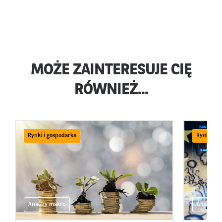
MOŻE ZAINTERESUJE CIĘ
RÓWNIEŻ...
Rynki i gospodarka
Rynki i g
Analizy makro
Analizy 