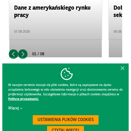
Dane z amerykańskiego rynku
Dobre 
pracy
sektor
07.08.2026
06.08.2026
01 / 08
W naszym serwisie stosuje się pliki cookies, które są zapisywane na dysku
urządzenia końcowego w celu ułatwienia nawigacji oraz dostosowania serwisu do
preferencji użytkownika. Szczegółowe informacje o plikach cookies znajdziesz w
Polityce prywatności.
KONTAKT
Więcej
REGULAMIN STRONY
POLITYKA PRYWATNOŚCI
USTAWIENIA PLIKÓW COOKIES
RODO
BEZPIECZEŃSTWO
CZYTAJ WIĘCEJ