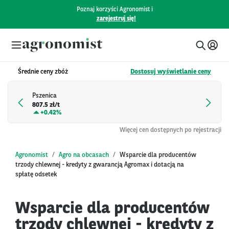
Poznaj korzyści Agronomist i
zarejestruj się!
Średnie ceny zbóż
Dostosuj wyświetlanie ceny
Pszenica
807.5 zł/t
+
0.42%
Więcej cen dostępnych po rejestracji
Agronomist
Agro na obcasach
Wsparcie dla producentów
trzody chlewnej - kredyty z gwarancją Agromax i dotacją na
spłatę odsetek
Wsparcie dla producentów
trzody chlewnej - kredyty z