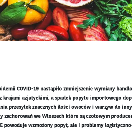
idemii COVID-19 nastąpiło zmniejszenie wymiany handl
 krajami azjatyckimi, a spadek popytu importowego dop
nia przesyłek znacznych ilości owoców i warzyw do innyc
zby zachorowań we Włoszech które są czołowym produc
 powoduje wzmożony popyt, ale i problemy logistyczno