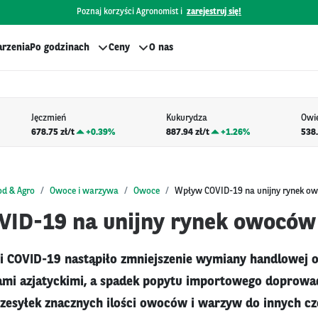
Poznaj korzyści Agronomist i
zarejestruj się!
rzenia
Po godzinach
Ceny
O nas
Jęczmień
Kukurydza
Owi
678.75 zł/t
+
0.39%
887.94 zł/t
+
1.26%
538.
od & Agro
Owoce i warzywa
Owoce
Wpływ COVID-19 na unijny rynek o
ID-19 na unijny rynek owoców
i COVID-19 nastąpiło zmniejszenie wymiany handlowej 
ami azjatyckimi, a spadek popytu importowego doprowad
zesyłek znacznych ilości owoców i warzyw do innych czę