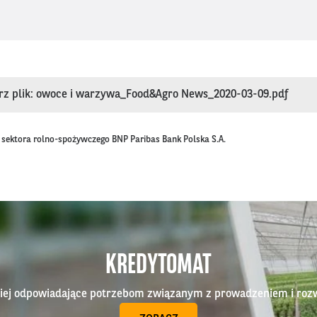
rz plik: owoce i warzywa_Food&Agro News_2020-03-09.pdf
k sektora rolno-spożywczego BNP Paribas Bank Polska S.A.
KREDYTOMAT
epiej odpowiadające potrzebom związanym z prowadzeniem i roz