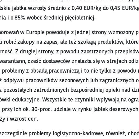
lskie jabłka wzrosły średnio z 0,40 EUR/kg do 0,45 EUR/kg
ia i o 85% wobec średniej pięcioletniej.
horowań w Europie powoduje z jednej strony wzmożony p
i robić zakupy na zapas, ale też szukają produktów, któr
rność. Z drugiej strony, z powodu zaostrzonych przepisów
rantann, cześć dostawców znalazła się w strefach odiz
problemy z obsadą pracowniczą i to nie tylko z powodu 
eż odpływu pracowników sezonowych lub zagranicznych o
 pozostałych zatrudnionych bezpośredniej opieki nad dz
ówki edukacyjne. Wszystkie te czynniki wpływają na ogr
o przy ich ok. 30-proc. udziale w rynku jabłek deserowyc
ży i wzrost cen.
 szczególnie problemy logistyczno-kadrowe, również, cho