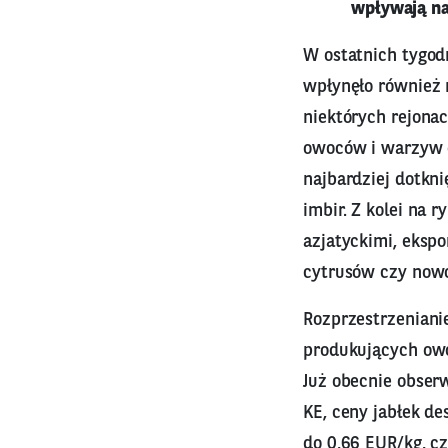
wpływają na
W ostatnich tygod
wpłynęło również
niektórych rejona
owoców i warzyw d
najbardziej dotkni
imbir. Z kolei na
azjatyckimi, ekspo
cytrusów czy nowoz
Rozprzestrzeniani
produkujących owo
Już obecnie obser
KE, ceny jabłek d
do 0,66 EUR/kg, cz