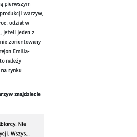
 są pierwszym
 produkcji warzyw,
roc. udział w
 jeżeli jeden z
znie zorientowany
rejon Emilia-
to należy
 na rynku
rzyw znajdziecie
biorcy. Nie
ji. Wszys...