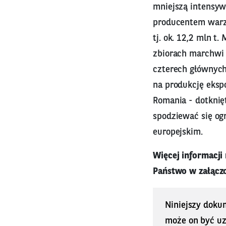
mniejszą intensyw
producentem warzy
tj. ok. 12,2 mln t
zbiorach marchwi w
czterech głównych
na produkcję ekspo
Romania - dotknięt
spodziewać się og
europejskim.
Więcej informacji
Państwo w załącz
Niniejszy doku
może on być uz