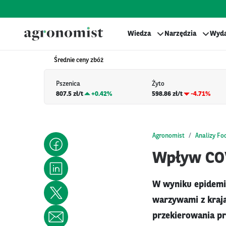
Wiedza
Narzędzia
Wyda
Średnie ceny zbóż
Pszenica
Żyto
807.5 zł/t
+
0.42%
598.86 zł/t
-4.71%
Agronomist
Analizy Fo
Wpływ COV
W wyniku epidemi
warzywami z kraj
przekierowania pr