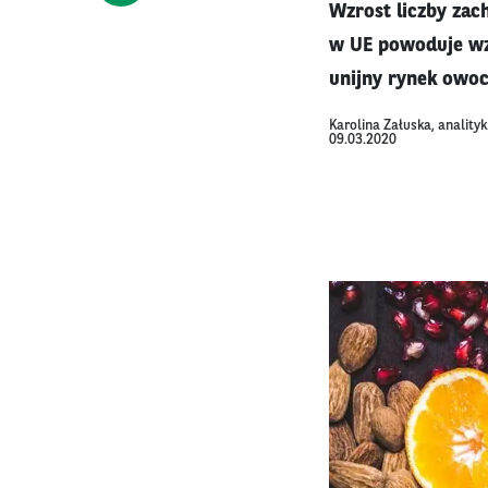
Wzrost liczby za
w UE powoduje wz
unijny rynek owo
Karolina Załuska, anality
09.03.2020