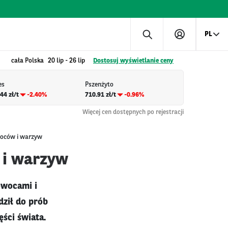
PL
cała Polska
20 lip
-
26 lip
Dostosuj wyświetlanie ceny
es
Pszenżyto
44 zł/t
-2.40%
710.91 zł/t
-0.96%
Więcej cen dostępnych po rejestracji
woców i warzyw
 i warzyw
owocami i
ził do prób
ści świata.