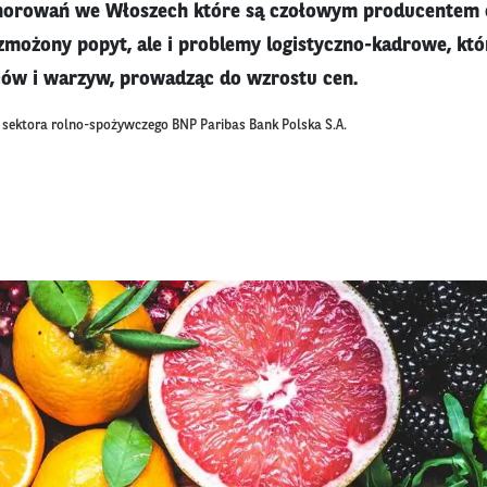
chorowań we Włoszech które są czołowym producentem
możony popyt, ale i problemy logistyczno-kadrowe, któ
ców i warzyw, prowadząc do wzrostu cen.
k sektora rolno-spożywczego BNP Paribas Bank Polska S.A.