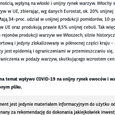
nością, wpłyną na włoski i unijny rynek warzyw. Włochy
w w UE, zbierając, wg danych Eurostat, ok. 20% unijnej
. Mają 34-proc. udział w unijnej produkcji pomidorów, 10-p
 UE oraz produkują prawie 8,5% unijnej cebuli. Tak więc,
 rejonów produkcji warzyw we Włoszech, silnie historyc
rtową i jedyny zlokalizowany w północnej części kraju - 
y jest epidemią i ograniczeniami w przemieszczaniu się, 
raniczenia w podaży warzyw, skutkującego wzrostem cen
 na temat wpływu COVID-19 na unijny rynek owoców i wa
onym pliku.
ment jest jedynie materiałem informacyjnym do użytku od
nany za rekomendację do dokonania jakiejkolwiek inwestyc