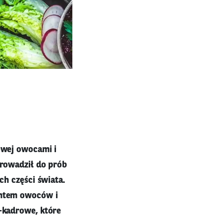
owej owocami i
rowadził do prób
h części świata.
entem owoców i
-kadrowe, które