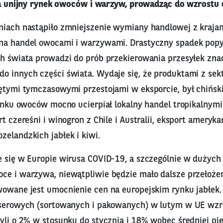
 unijny rynek owoców i warzyw, prowadząc do wzrostu 
niach nastąpiło zmniejszenie wymiany handlowej z krajam
 na handel owocami i warzywami. Drastyczny spadek pop
ch świata prowadzi do prób przekierowania przesyłek znac
o innych części świata. Wydaje się, że produktami z sek
ętymi tymczasowymi przestojami w eksporcie, był chiński
 rynku owoców mocno ucierpiał lokalny handel tropikalnym
rt czereśni i winogron z Chile i Australii, eksport ameryka
elandzkich jabłek i kiwi.
e się w Europie wirusa COVID-19, a szczególnie w dużych
ce i warzywa, niewątpliwie będzie mało dalsze przełożeni
wowane jest umocnienie cen na europejskim rynku jabłek
eserowych (sortowanych i pakowanych) w lutym w UE wzr
yli o 2% w stosunku do stycznia i 18% wobec średniej pię