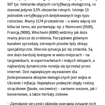
507 tys. hektarów objętych certyfikacją ekologiczną, co
stanowi jedynie 3,5% obszarów rolnych. Istnieje 13
jednostek certyfikujących dedykowanych tego typu
rolnictwu. Mamy 1174 przetwórnie – o wiele więcej niż
kilka lat temu, ale porównując np. z Niemcami (9100),
Francją (9000), Włochami (6000) widzimy jak dużo
mamy jeszcze do zrobienia. Początkowo głównym
kanałem sprzedaży zdrowych plonów były sklepy
specjalistyczne. Obecnie sytuacja już się zmieniła. Są
one dużo bardziej dostępne w wielu miejscach – na
targowiskach, w supermarketach i małych sklepach, a
najbardziej dynamicznie rozwija się sprzedaż przez
Internet. Dziś największym wyzwaniem dla
funkcjonowania sklepów ekologicznych jest wojna w
Ukrainie i inflacja. Największe podwyżki objęły rośliny
strączkowe (fasole, soczewice) – zarówno suszone, jak i
konserwowe, a także herbaty ziołowe.
-
Zamykanie się części sklepów poprawia sytuację tych