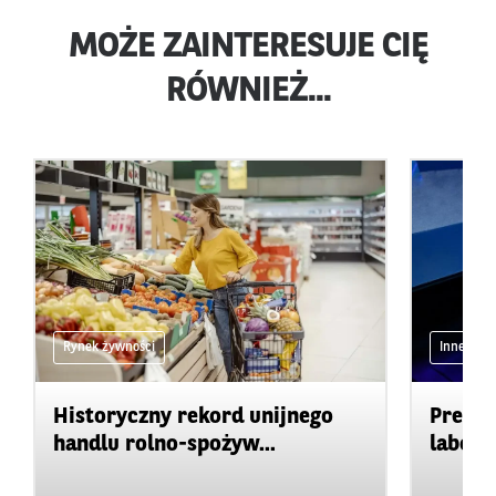
MOŻE ZAINTERESUJE CIĘ
RÓWNIEŻ...
Rynek żywności
Inne
Historyczny rekord unijnego
Precyz
handlu rolno-spożyw...
labora