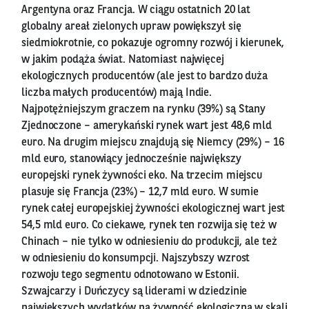
Argentyna oraz Francja. W ciągu ostatnich 20 lat
globalny areał zielonych upraw powiększył się
siedmiokrotnie, co pokazuje ogromny rozwój i kierunek,
w jakim podąża świat. Natomiast najwięcej
ekologicznych producentów (ale jest to bardzo duża
liczba małych producentów) mają Indie.
Najpotężniejszym graczem na rynku (39%) są Stany
Zjednoczone – amerykański rynek wart jest 48,6 mld
euro. Na drugim miejscu znajdują się Niemcy (29%) – 16
mld euro, stanowiący jednocześnie największy
europejski rynek żywności eko. Na trzecim miejscu
plasuje się Francja (23%) – 12,7 mld euro. W sumie
rynek całej europejskiej żywności ekologicznej wart jest
54,5 mld euro. Co ciekawe, rynek ten rozwija się też w
Chinach – nie tylko w odniesieniu do produkcji, ale też
w odniesieniu do konsumpcji. Najszybszy wzrost
rozwoju tego segmentu odnotowano w Estonii.
Szwajcarzy i Duńczycy są liderami w dziedzinie
największych wydatków na żywność ekologiczną w skali