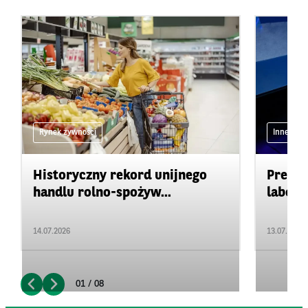
Rynek żywności
Inne
Historyczny rekord unijnego
Precyz
handlu rolno-spożyw...
labora
14.07.2026
13.07.2026
01 / 08