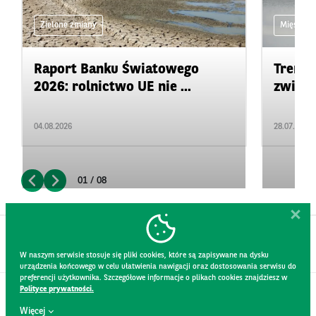
Zielone zmiany
Mięso
Raport Banku Światowego
Trendy
2026: rolnictwo UE nie ...
zwierz
04.08.2026
28.07.2026
01 / 08
W naszym serwisie stosuje się pliki cookies, które są zapisywane na dysku
urządzenia końcowego w celu ułatwienia nawigacji oraz dostosowania serwisu do
preferencji użytkownika. Szczegółowe informacje o plikach cookies znajdziesz w
Polityce prywatności.
KONTAKT
Więcej
REGULAMIN STRONY