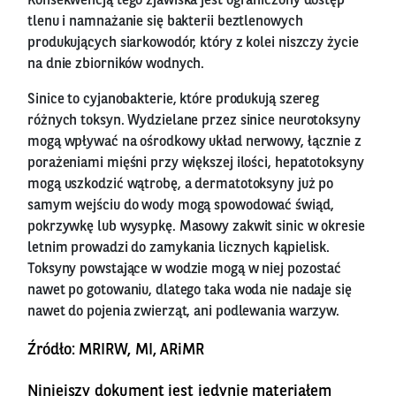
Konsekwencją tego zjawiska jest ograniczony dostęp
tlenu i namnażanie się bakterii beztlenowych
produkujących siarkowodór, który z kolei niszczy życie
na dnie zbiorników wodnych.
Sinice to cyjanobakterie, które produkują szereg
różnych toksyn. Wydzielane przez sinice neurotoksyny
mogą wpływać na ośrodkowy układ nerwowy, łącznie z
porażeniami mięśni przy większej ilości, hepatotoksyny
mogą uszkodzić wątrobę, a dermatotoksyny już po
samym wejściu do wody mogą spowodować świąd,
pokrzywkę lub wysypkę. Masowy zakwit sinic w okresie
letnim prowadzi do zamykania licznych kąpielisk.
Toksyny powstające w wodzie mogą w niej pozostać
nawet po gotowaniu, dlatego taka woda nie nadaje się
nawet do pojenia zwierząt, ani podlewania warzyw.
Źródło: MRIRW, MI, ARiMR
Niniejszy dokument jest jedynie materiałem