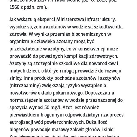
dnia 20 lipca 2017 r.
Prawo wodne (Dz. U. 2017, poz.
1566 z późn. zm.).
Jak wskazują eksperci Ministerstwa Infrastruktury,
wysokie stężenia azotanów w wodzie są szkodliwe dla
zdrowia. W wyniku przemian biochemicznych w
organizmie człowieka azotany mogą być
przekształcane w azotyny, co w konsekwencji może
prowadzić do poważnych komplikacji zdrowotnych.
Azotyny są szczególnie szkodliwe dla noworodków i
małych dzieci, u których mogą prowadzić do rozwoju
sinicy. Inne produkty pochodne azotanów i azotynów
(nitrozoaminy) zwiększają ryzyko wystąpienia
nowotworów układu pokarmowego. Dopuszczalna
norma stężenia azotanów w wodzie przeznaczonej do
spożycia wynosi 50 mg/l. Azot jest również
pierwiastkiem biogennym odpowiedzialnym za proces
eutrofizacji wód powierzchniowych. Duża ilość
biogenów powoduje masowy zakwit glonów i sinic.