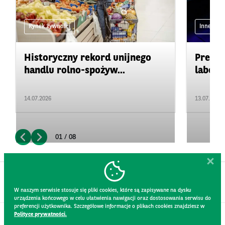
Rynek żywności
Inne
Historyczny rekord unijnego
Precyz
handlu rolno-spożyw...
labora
14.07.2026
13.07.2026
01 / 08
W naszym serwisie stosuje się pliki cookies, które są zapisywane na dysku
urządzenia końcowego w celu ułatwienia nawigacji oraz dostosowania serwisu do
preferencji użytkownika. Szczegółowe informacje o plikach cookies znajdziesz w
Polityce prywatności.
KONTAKT