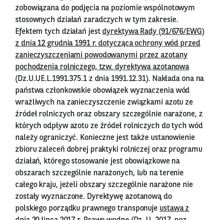
zobowiązana do podjęcia na poziomie wspólnotowym
stosownych działań zaradczych w tym zakresie.
Efektem tych działań jest
dyrektywa Rady (91/676/EWG)
z dnia 12 grudnia 1991 r. dotycząca ochrony wód przed
zanieczyszczeniami powodowanymi przez azotany
pochodzenia rolniczego, tzw. dyrektywa azotanowa
(Dz.U.UE.L.1991.375.1 z dnia 1991.12.31). Nakłada ona na
państwa członkowskie obowiązek wyznaczenia wód
wrażliwych na zanieczyszczenie związkami azotu ze
źródeł rolniczych oraz obszary szczególnie narażone, z
których odpływ azotu ze źródeł rolniczych do tych wód
należy ograniczyć. Konieczne jest także ustanowienie
zbioru zaleceń dobrej praktyki rolniczej oraz programu
działań, którego stosowanie jest obowiązkowe na
obszarach szczególnie narażonych, lub na terenie
całego kraju, jeżeli obszary szczególnie narażone nie
zostały wyznaczone. Dyrektywę azotanową do
polskiego porządku prawnego transponuje
ustawa z