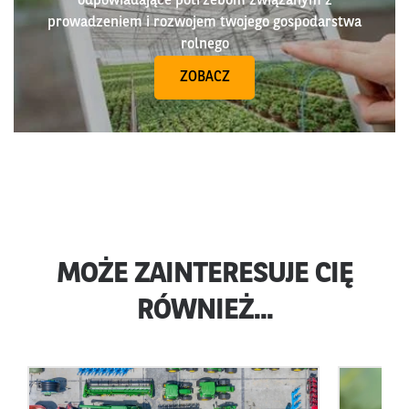
odpowiadające potrzebom związanym z
prowadzeniem i rozwojem twojego gospodarstwa
rolnego
ZOBACZ
MOŻE ZAINTERESUJE CIĘ
RÓWNIEŻ...