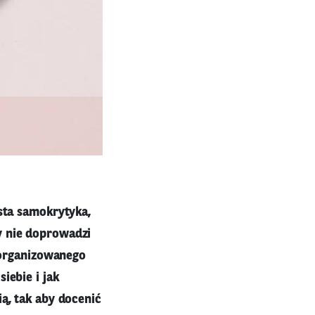
ęsta samokrytyka,
y nie doprowadzi
 zorganizowanego
iebie i jak
ą, tak aby docenić