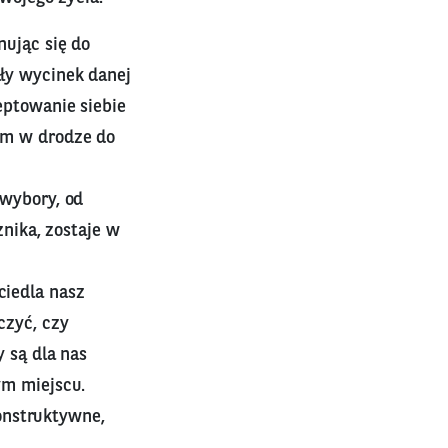
nując się do
ły wycinek danej
eptowanie siebie
em w drodze do
 wybory, od
znika, zostaje w
ciedla nasz
czyć, czy
y są dla nas
ym miejscu.
konstruktywne,