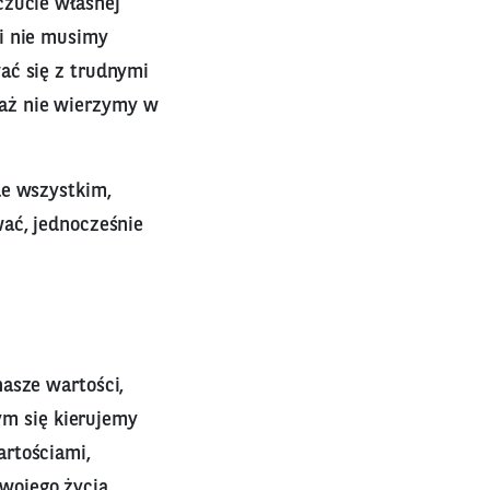
czucie własnej
i nie musimy
ać się z trudnymi
aż nie wierzymy w
de wszystkim,
wać, jednocześnie
asze wartości,
zym się kierujemy
artościami,
wojego życia.