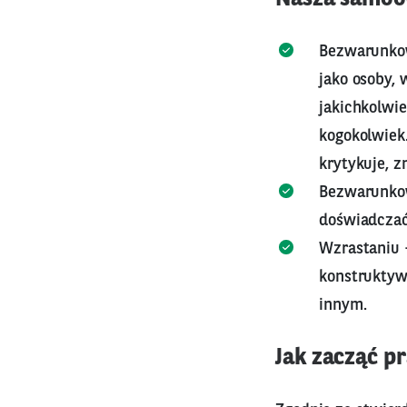
Bezwarunkow
jako osoby, 
jakichkolwi
kogokolwiek.
krytykuje, 
Bezwarunkow
doświadczać
Wzrastaniu –
konstruktyw
innym.
Jak zacząć p