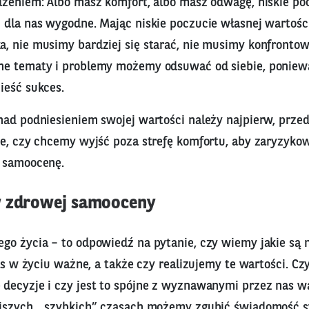
dzeniem: Albo masz komfort, albo masz odwagę, niskie po
 dla nas wygodne. Mając niskie poczucie własnej wartośc
, nie musimy bardziej się starać, nie musimy konfrontow
ne tematy i problemy możemy odsuwać od siebie, poniew
ieść sukces.
nad podniesieniem swojej wartości należy najpierw, prze
ie, czy chcemy wyjść poza strefę komfortu, aby zaryzyko
 samoocenę.
w zdrowej samooceny
go życia – to odpowiedź na pytanie, czy wiemy jakie są n
nas w życiu ważne, a także czy realizujemy te wartości. C
decyzje i czy jest to spójne z wyznawanymi przez nas w
jszych, „szybkich” czasach możemy zgubić świadomość s