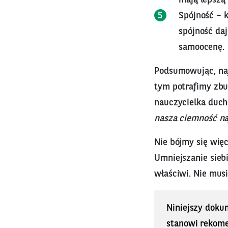
Spójność – 
spójność da
samoocenę.
Podsumowując, najw
tym potrafimy zbu
nauczycielka duch
nasza ciemność na
Nie bójmy się wię
Umniejszanie siebi
właściwi. Nie mus
Niniejszy doku
stanowi rekomen