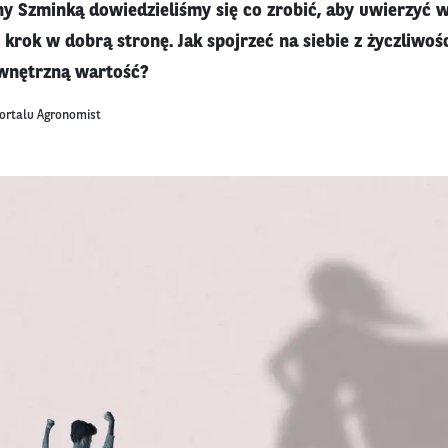
y Szminką dowiedzieliśmy się co zrobić, aby uwierzyć w 
rok w dobrą stronę. Jak spojrzeć na siebie z życzliwośc
wnętrzną wartość?
portalu Agronomist