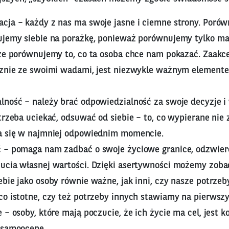
cja – każdy z nas ma swoje jasne i ciemne strony. Porów
ujemy siebie na porażkę, ponieważ porównujemy tylko ma
kże porównujemy to, co ta osoba chce nam pokazać. Zaakc
cznie ze swoimi wadami, jest niezwykle ważnym element
lność – należy brać odpowiedzialność za swoje decyzje i
trzeba uciekać, odsuwać od siebie – to, co wypierane nie 
a się w najmniej odpowiednim momencie.
 – pomaga nam zadbać o swoje życiowe granice, odzwier
ucia własnej wartości. Dzięki asertywności możemy zoba
bie jako osoby równie ważne, jak inni, czy nasze potrzeb
co istotne, czy też potrzeby innych stawiamy na pierwsz
 – osoby, które mają poczucie, że ich życie ma cel, jest 
 samoocenę.