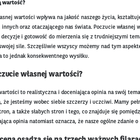
 wartość?
asnej wartości wpływa na jakość naszego życia, kształtuj
 innych oraz otaczającego nas świata. Poczucie własnej 
 decyzje i gotowość do mierzenia się z trudniejszymi tem
 swojej sile. Szczęśliwie wszyscy możemy nad tym aspek
 to jednak konsekwentnego wysiłku.
czucie własnej wartości?
artości to realistyczna i doceniająca opinia na swój tema
a, że jesteśmy wobec siebie szczerzy i uczciwi. Mamy pe
ron, a także słabych stron i tego, co znajduje się pomię
jąca opinia natomiast oznacza, że nasze ogólne zdanie o s
ena osadza się na trzech ważnych filara