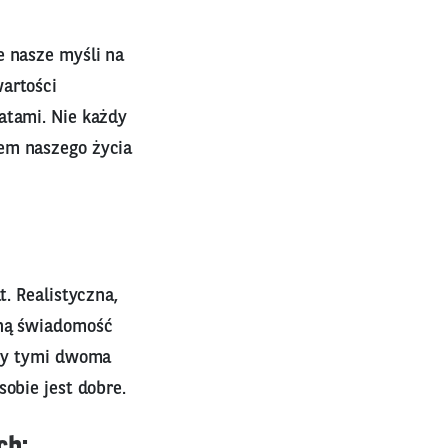
e nasze myśli na
wartości
atami. Nie każdy
tem naszego życia
t. Realistyczna,
łną świadomość
dzy tymi dwoma
obie jest dobre.
ch: