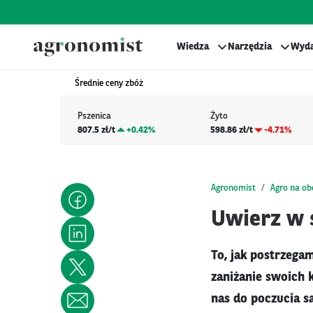
Wiedza
Narzędzia
Wyda
Średnie ceny zbóż
Pszenica
Żyto
807.5 zł/t
+
0.42%
598.86 zł/t
-4.71%
Agronomist
Agro na o
Uwierz w s
To, jak postrzega
zaniżanie swoich 
nas do poczucia sa