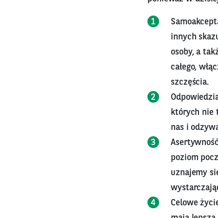
Samoakcepta
innych skaz
osoby, a ta
całego, włą
szczęścia.
Odpowiedzia
których nie 
nas i odzyw
Asertywność
poziom pocz
uznajemy sie
wystarczają
Celowe życie
mają lepszą