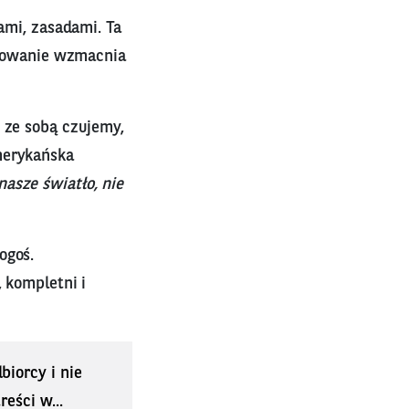
ami, zasadami. Ta
ydowanie wzmacnia
 ze sobą czujemy,
merykańska
nasze światło, nie
ogoś.
 kompletni i
biorcy i nie
eści w...