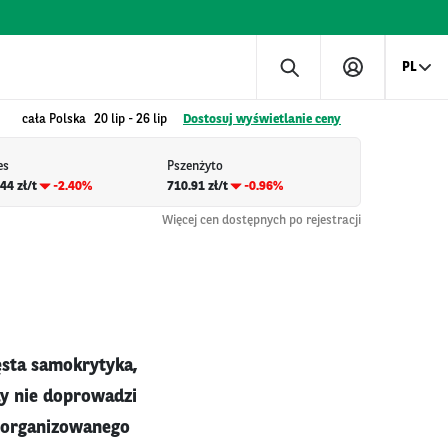
PL
cała Polska
20 lip
-
26 lip
Dostosuj wyświetlanie ceny
es
Pszenżyto
44 zł/t
-2.40%
710.91 zł/t
-0.96%
Więcej cen dostępnych po rejestracji
ęsta samokrytyka,
dy nie doprowadzi
u zorganizowanego