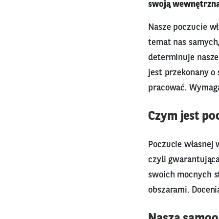
swoją wewnętrzną
Nasze poczucie wł
temat nas samych,
determinuje nasze
jest przekonany o
pracować. Wymaga
Czym jest po
Poczucie własnej w
czyli gwarantując
swoich mocnych st
obszarami. Docenia
Nasza samooc