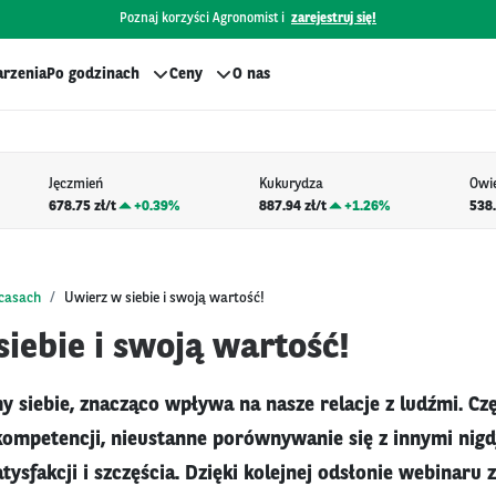
Poznaj korzyści Agronomist i
zarejestruj się!
rzenia
Po godzinach
Ceny
O nas
Jęczmień
Kukurydza
Owi
678.75 zł/t
+
0.39%
887.94 zł/t
+
1.26%
538.
bcasach
Uwierz w siebie i swoją wartość!
iebie i swoją wartość!
my siebie, znacząco wpływa na nasze relacje z ludźmi. Cz
kompetencji, nieustanne porównywanie się z innymi nig
tysfakcji i szczęścia. Dzięki kolejnej odsłonie webinar