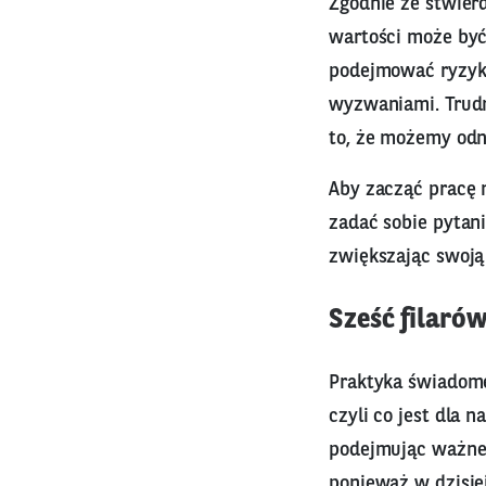
Zgodnie ze stwier
wartości może być
podejmować ryzyka
wyzwaniami. Trud
to, że możemy odn
Aby zacząć pracę 
zadać sobie pytan
zwiększając swoją
Sześć filaró
Praktyka świadome
czyli co jest dla 
podejmując ważne 
ponieważ w dzisie