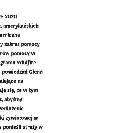
P+ 2020
la amerykańskich
urricane
aby zakres pomocy
larów pomocy w
ogramu Wildfire
- powiedział Glenn
alejące na
je się, że w tym
t, abyśmy
zedłużenie
ki żywiołowej w
 ponieśli straty w