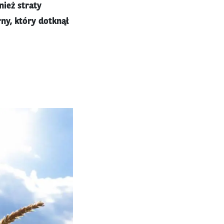
ież straty
ny, który dotknął