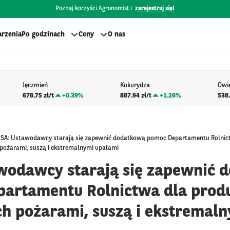
Poznaj korzyści Agronomist i
zarejestruj się!
rzenia
Po godzinach
Ceny
O nas
Jęczmień
Kukurydza
Owi
678.75 zł/t
+
0.39%
887.94 zł/t
+
1.26%
538.
SA: Ustawodawcy starają się zapewnić dodatkową pomoc Departamentu Rolnic
pożarami, suszą i ekstremalnymi upałami
wodawcy starają się zapewnić 
artamentu Rolnictwa dla prod
ch pożarami, suszą i ekstremal