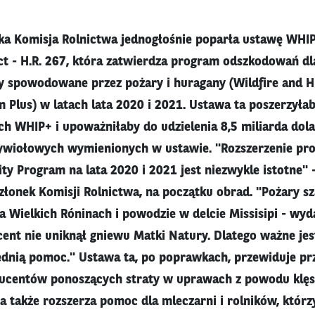
ka Komisja Rolnictwa jednogłośnie poparła ustawę WHI
ct - H.R. 267, która zatwierdza program odszkodowań d
y spowodowane przez pożary i huragany (Wildfire and H
 Plus) w latach lata 2020 i 2021. Ustawa ta poszerzył
ch WHIP+ i upoważniłaby do udzielenia 8,5 miliarda do
żywiołowych wymienionych w ustawie. "Rozszerzenie pr
ty Program na lata 2020 i 2021 jest niezwykle istotne" 
łonek Komisji Rolnictwa, na początku obrad. "Pożary sz
a Wielkich Róninach i powodzie w delcie Missisipi - wyda
ent nie uniknął gniewu Matki Natury. Dlatego ważne jes
dnią pomoc." Ustawa ta, po poprawkach, przewiduje pr
ducentów ponoszących straty w uprawach z powodu klęs
a także rozszerza pomoc dla mleczarni i rolników, którzy