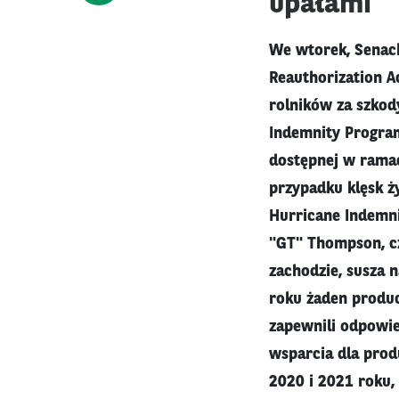
upałami
We wtorek, Senac
Reauthorization A
rolników za szkod
Indemnity Program
dostępnej w rama
przypadku klęsk 
Hurricane Indemni
"GT" Thompson, cz
zachodzie, susza n
roku żaden produc
zapewnili odpowie
wsparcia dla pro
2020 i 2021 roku, 