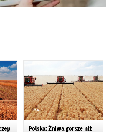
Prasa
czep
Polska: Żniwa gorsze niż