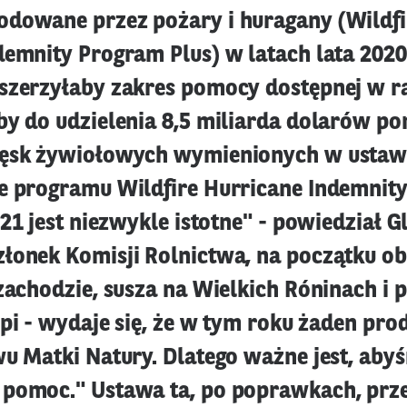
dowane przez pożary i huragany (Wildfi
emnity Program Plus) w latach lata 2020 
oszerzyłaby zakres pomocy dostępnej w 
by do udzielenia 8,5 miliarda dolarów p
lęsk żywiołowych wymienionych w ustaw
e programu Wildfire Hurricane Indemnit
021 jest niezwykle istotne" - powiedział 
łonek Komisji Rolnictwa, na początku ob
 zachodzie, susza na Wielkich Róninach i
ipi - wydaje się, że w tym roku żaden pro
wu Matki Natury. Dlatego ważne jest, aby
pomoc." Ustawa ta, po poprawkach, prz