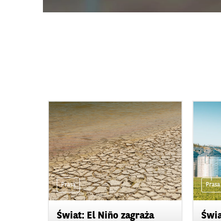
Prasa
Prasa
Świat: El Niño zagraża
Świa