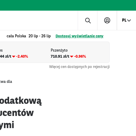
PL
cała Polska
20 lip
-
26 lip
Dostosuj wyświetlanie ceny
es
Pszenżyto
44 zł/t
-2.40%
710.91 zł/t
-0.96%
Więcej cen dostępnych po rejestracji
twa dla
dodatkową
ucentów
nymi