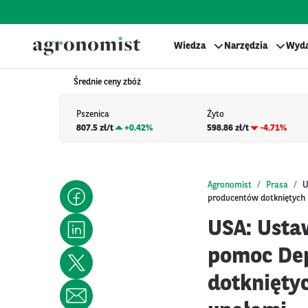
Wiedza
Narzędzia
Wyda
Średnie ceny zbóż
Pszenica
Żyto
807.5 zł/t
+
0.42%
598.86 zł/t
-4.71%
Agronomist
Prasa
U
producentów dotkniętych 
USA: Usta
pomoc Dep
dotknięty