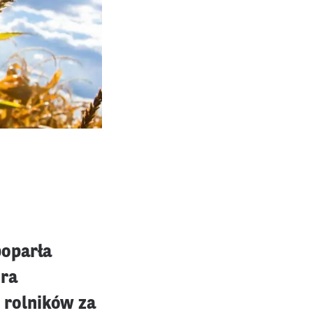
poparła
óra
 rolników za