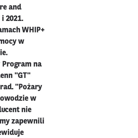
re and
i 2021.
ramach WHIP+
omocy w
ie.
y Program na
Glenn "GT"
rad. "Pożary
 powodzie w
ducent nie
śmy zapewnili
ewiduje