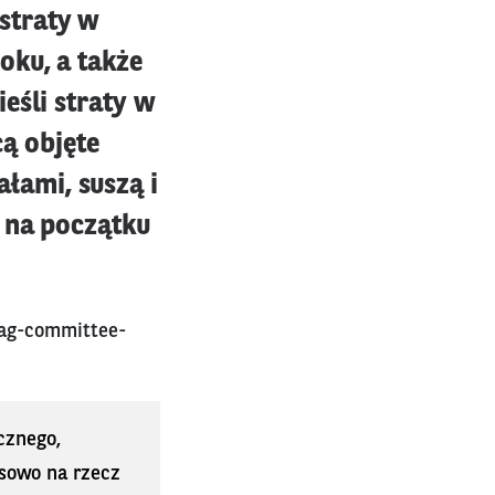
straty w
oku, a także
eśli straty w
ą objęte
łami, suszą i
s na początku
-ag-committee-
cznego,
sowo na rzecz