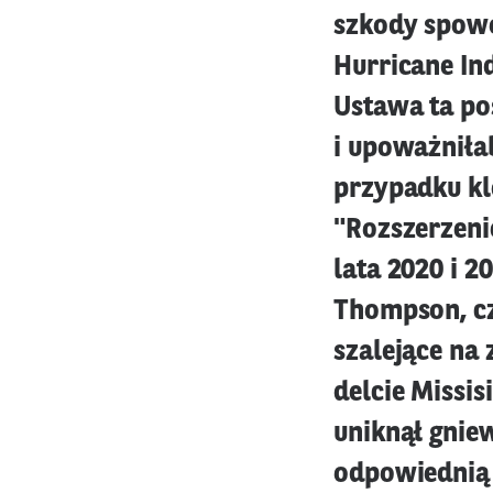
szkody spowo
Hurricane Ind
Ustawa ta p
i upoważniła
przypadku k
"Rozszerzeni
lata 2020 i 2
Thompson, cz
szalejące na
delcie Missis
uniknął gnie
odpowiednią 