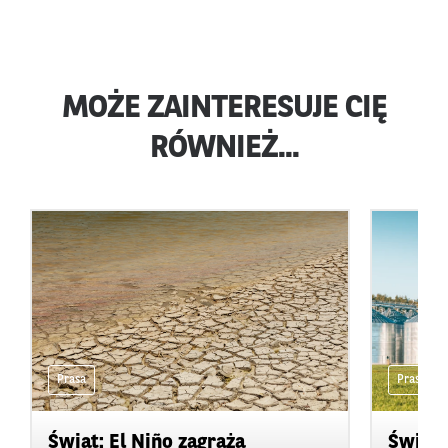
MOŻE ZAINTERESUJE CIĘ
RÓWNIEŻ...
Prasa
Prasa
Świat: El Niño zagraża
Świat: