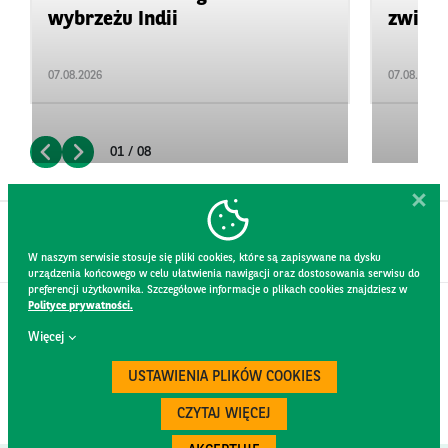
wybrzeżu Indii
zwięks
07.08.2026
07.08.2026
01 / 08
W naszym serwisie stosuje się pliki cookies, które są zapisywane na dysku
urządzenia końcowego w celu ułatwienia nawigacji oraz dostosowania serwisu do
preferencji użytkownika. Szczegółowe informacje o plikach cookies znajdziesz w
Polityce prywatności.
KONTAKT
Więcej
REGULAMIN STRONY
POLITYKA PRYWATNOŚCI
USTAWIENIA PLIKÓW COOKIES
RODO
BEZPIECZEŃSTWO
CZYTAJ WIĘCEJ