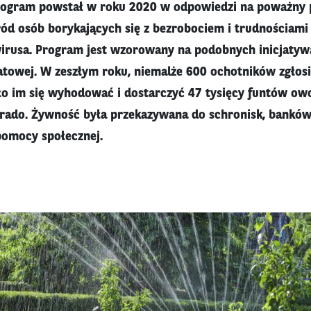
rogram powstał w roku 2020 w odpowiedzi na poważny
ód osób borykających się z bezrobociem i trudnościami
rusa. Program jest wzorowany na podobnych inicjatywa
atowej. W zeszłym roku, niemalże 600 ochotników zgłosił
ło im się wyhodować i dostarczyć 47 tysięcy funtów o
rado. Żywność była przekazywana do schronisk, banków
 pomocy społecznej.