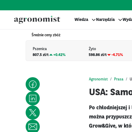
Wiedza
Narzędzia
Wyda
Średnie ceny zbóż
Pszenica
Żyto
807.5 zł/t
+
0.42%
598.86 zł/t
-4.71%
Agronomist
Prasa
U
USA: Sam
Po chłodniejszej 
można przypuszcz
Grow&Give, w któ