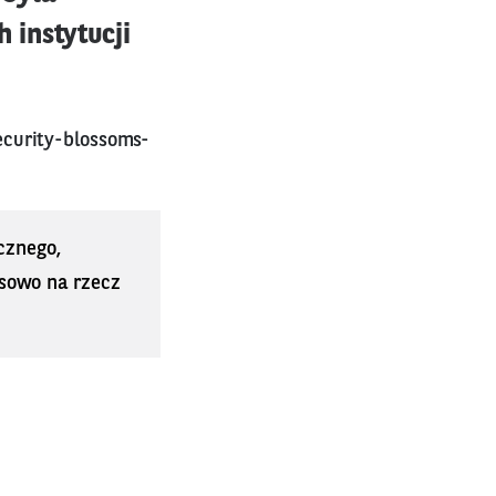
 instytucji
ecurity-blossoms-
cznego,
sowo na rzecz