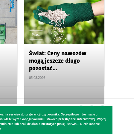
Prasa
Świat: Ceny nawozów
mogą jeszcze długo
pozostać...
05.08.2026
wania serwisu do preferencji użytkownika. Szczegółowe informacje o
 po właściwym skonfigurowaniu ustawień przeglądarki internetowej. Więcej
dnienia lub brak działania niektórych funkcji serwisu. Niedokonanie
e.