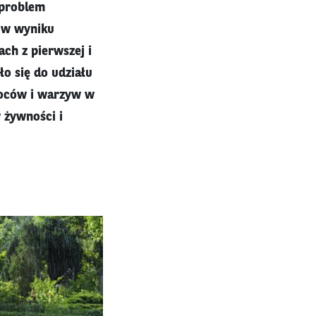
 problem
 w wyniku
ch z pierwszej i
o się do udziału
woców i warzyw w
 żywności i