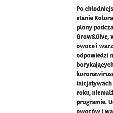
Po chłodniej
stanie Kolor
plony podcz
Grow&Give, w
owoce i war
odpowiedzi 
borykających
koronawirus
inicjatywach
roku, niemalż
programie. U
owoców i wa