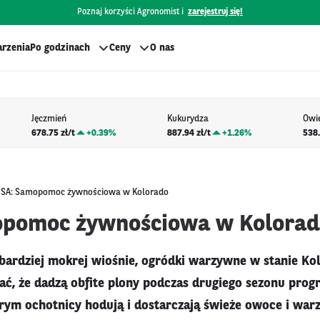
Poznaj korzyści Agronomist i
zarejestruj się!
rzenia
Po godzinach
Ceny
O nas
Jęczmień
Kukurydza
Owi
678.75 zł/t
+
0.39%
887.94 zł/t
+
1.26%
538.
SA: Samopomoc żywnościowa w Kolorado
opomoc żywnościowa w Kolorad
i bardziej mokrej wiośnie, ogródki warzywne w stanie Kol
ać, że dadzą obfite plony podczas drugiego sezonu pr
rym ochotnicy hodują i dostarczają świeże owoce i war