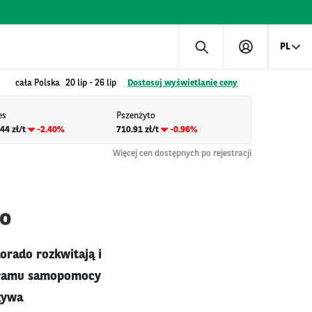
PL
cała Polska
20 lip
-
26 lip
Dostosuj wyświetlanie ceny
es
Pszenżyto
44 zł/t
-2.40%
710.91 zł/t
-0.96%
Więcej cen dostępnych po rejestracji
o
orado rozkwitają i
ogramu samopomocy
zywa