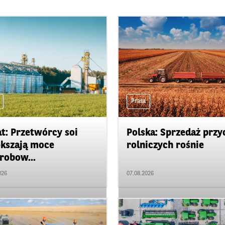
Prasa
t: Przetwórcy soi
Polska: Sprzedaż przy
kszają moce
rolniczych rośnie
robow...
026
07.08.2026