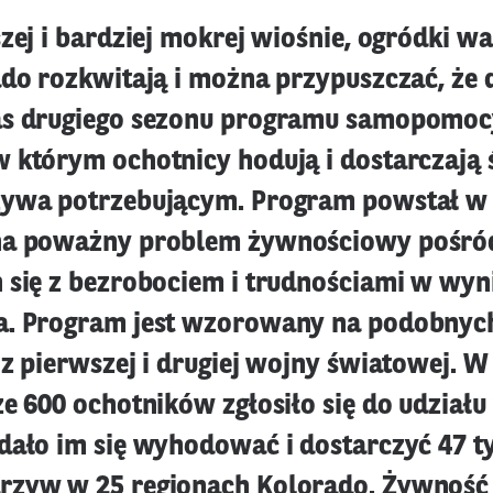
szej i bardziej mokrej wiośnie, ogródki 
ado rozkwitają i można przypuszczać, że 
as drugiego sezonu programu samopomoc
 którym ochotnicy hodują i dostarczają 
zywa potrzebującym. Program powstał w
na poważny problem żywnościowy pośró
 się z bezrobociem i trudnościami w wyn
a. Program jest wzorowany na podobnyc
 z pierwszej i drugiej wojny światowej. 
e 600 ochotników zgłosiło się do udziału
dało im się wyhodować i dostarczyć 47 t
rzyw w 25 regionach Kolorado. Żywność