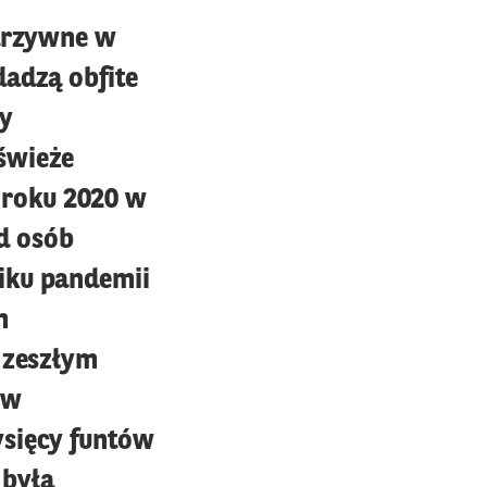
warzywne w
dadzą obfite
y
świeże
 roku 2020 w
d osób
iku pandemii
h
W zeszłym
 w
ysięcy funtów
 była