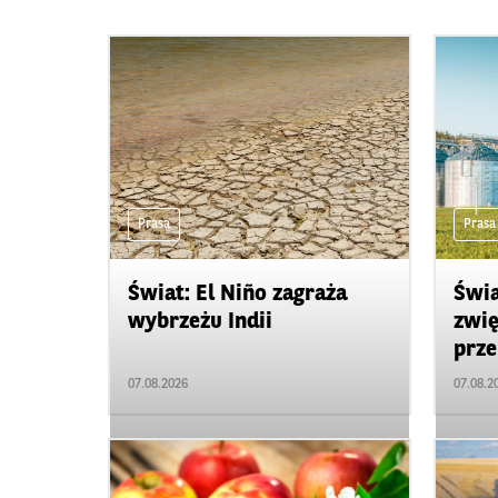
Prasa
Prasa
Świat: El Niño zagraża
Świa
wybrzeżu Indii
zwię
prze
07.08.2026
07.08.2