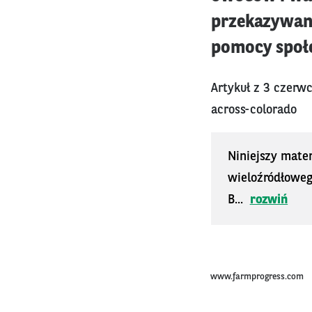
przekazywana
pomocy społe
Artykuł z 3 czerw
across-colorado
Niniejszy mater
wieloźródłoweg
B...
rozwiń
www.farmprogress.com