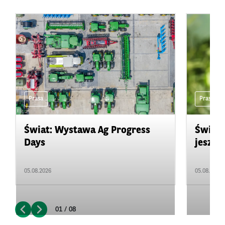
Prasa
Prasa
Świat: Wystawa Ag Progress
Świat
Days
jeszcz
05.08.2026
05.08.2026
01 / 08