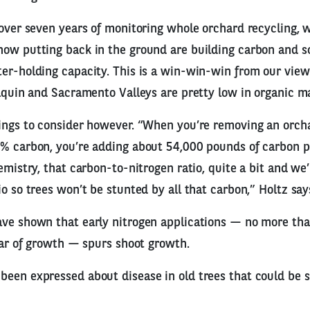
 over seven years of monitoring whole orchard recycling, 
ow putting back in the ground are building carbon and so
er-holding capacity. This is a win-win-win from our vie
oaquin and Sacramento Valleys are pretty low in organic ma
hings to consider however. “When you’re removing an orc
% carbon, you’re adding about 54,000 pounds of carbon pe
hemistry, that carbon-to-nitrogen ratio, quite a bit and we
io so trees won’t be stunted by all that carbon,” Holtz say
ave shown that early nitrogen applications — no more th
year of growth — spurs shoot growth.
een expressed about disease in old trees that could be s