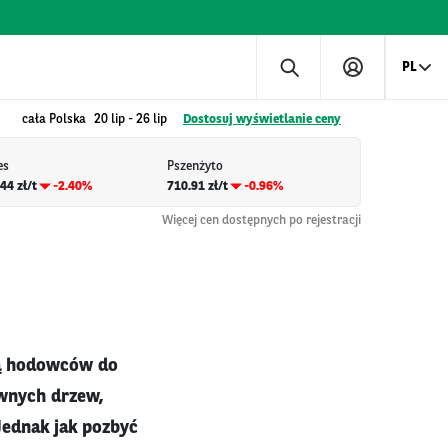
PL
cała Polska
20 lip
-
26 lip
Dostosuj wyświetlanie ceny
es
Pszenżyto
44 zł/t
-2.40%
710.91 zł/t
-0.96%
Więcej cen dostępnych po rejestracji
ją hodowców do
wnych drzew,
Jednak jak pozbyć