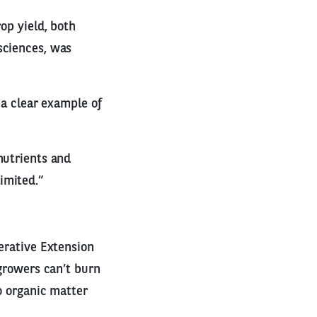
op yield, both
sciences, was
 a clear example of
nutrients and
imited.”
perative Extension
 growers can’t burn
o organic matter