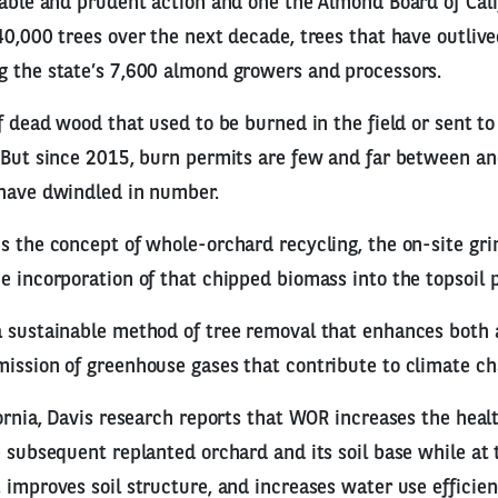
nable and prudent action and one the Almond Board of Cali
40,000 trees over the next decade, trees that have outlive
g the state’s 7,600 almond growers and processors.
of dead wood that used to be burned in the field or sent 
. But since 2015, burn permits are few and far between a
 have dwindled in number.
s the concept of whole-orchard recycling, the on-site gri
e incorporation of that chipped biomass into the topsoil p
 sustainable method of tree removal that enhances both ai
ission of greenhouse gases that contribute to climate ch
fornia, Davis research reports that WOR increases the heal
e subsequent replanted orchard and its soil base while at
 improves soil structure, and increases water use efficien