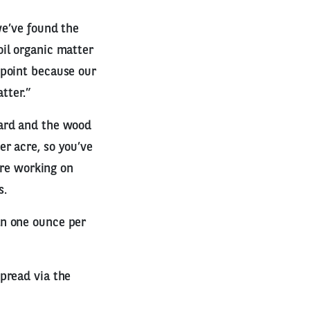
we’ve found the
il organic matter
wpoint because our
tter.”
hard and the wood
r acre, so you’ve
’re working on
s.
an one ounce per
pread via the