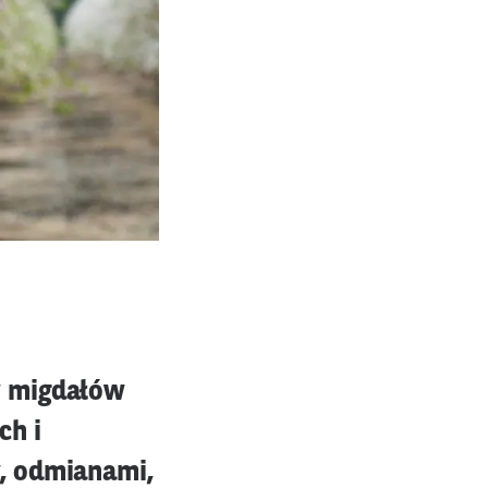
y migdałów
ch i
, odmianami,