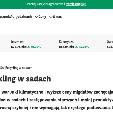
Poznaj korzyści Agronomist i
zarejestruj się!
rzenia
Po godzinach
Ceny
O nas
Jęczmień
Kukurydza
Owi
678.75 zł/t
+
0.39%
887.94 zł/t
+
1.26%
538.
SA: Recykling w sadach
kling w sadach
 warunki klimatyczne i wyższe ceny migdałów zachęca
an w sadach i zastępowania starszych i mniej produkty
rosną szybciej i nie wymagają tak częstego podlewania. 