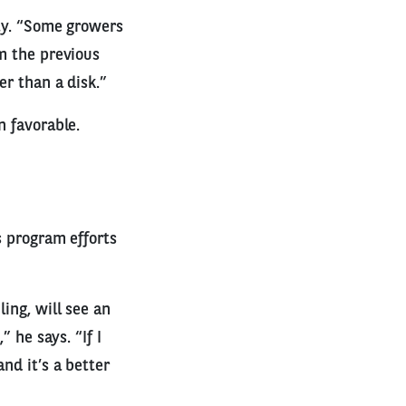
lty. “Some growers
om the previous
er than a disk.”
n favorable.
s program efforts
ing, will see an
” he says. “If I
nd it’s a better