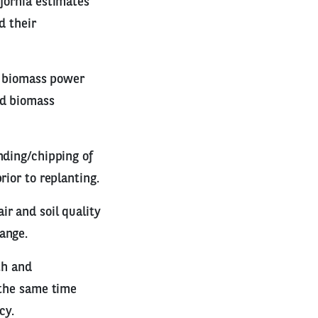
fornia estimates
d their
to biomass power
nd biomass
nding/chipping of
rior to replanting.
r and soil quality
ange.
th and
 the same time
cy.