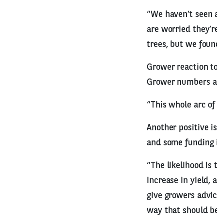
“We haven’t seen a
are worried they’r
trees, but we foun
Grower reaction to
Grower numbers a
“This whole arc of
Another positive i
and some funding i
“The likelihood is
increase in yield, 
give growers advic
way that should b