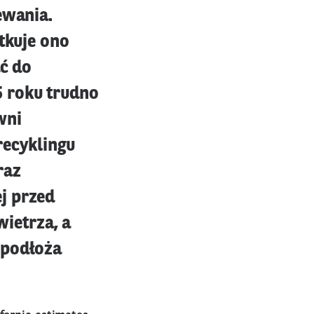
ewania.
tkuje ono
ać do
5 roku trudno
wni
recyklingu
raz
j przed
ietrza, a
 podłoża