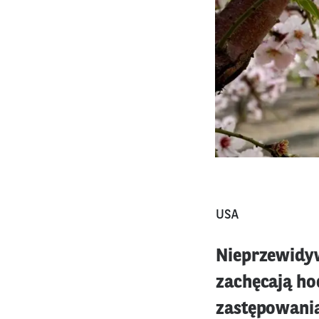
USA
Nieprzewidyw
zachęcają h
zastępowania