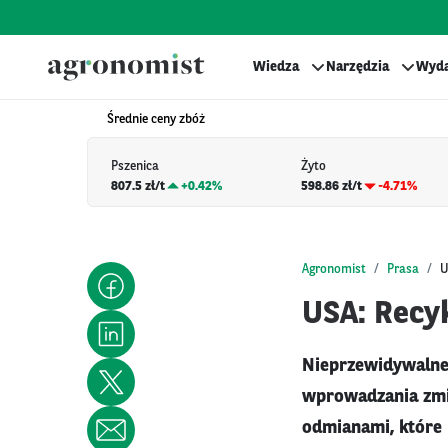
Wiedza
Narzędzia
Wyda
Średnie ceny zbóż
Pszenica
Żyto
807.5 zł/t
+
0.42%
598.86 zł/t
-4.71%
Agronomist
Prasa
U
USA: Recy
Nieprzewidywalne
wprowadzania zmi
odmianami, które 