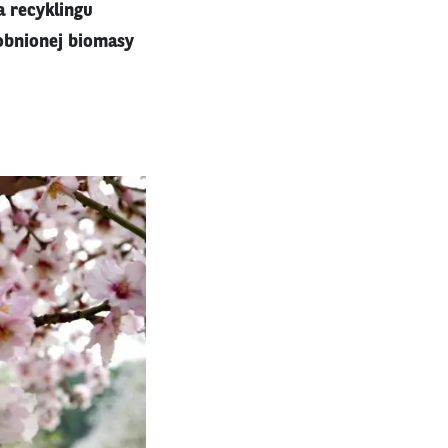
a recyklingu
robnionej biomasy