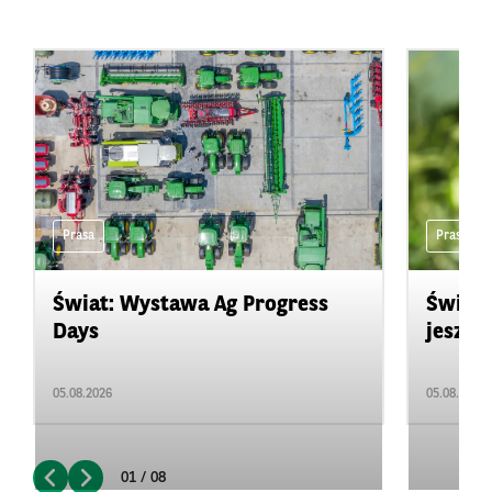
Prasa
Prasa
Świat: Wystawa Ag Progress
Świat
Days
jeszcz
05.08.2026
05.08.2026
01 / 08