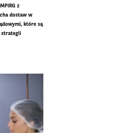
 MPIRG z
ucha dostaw w
ządowymi, które są
strategii