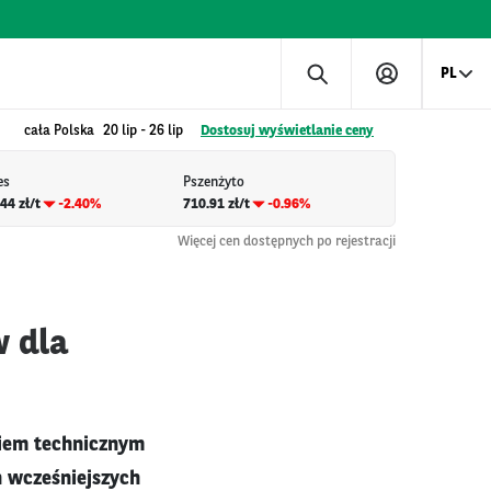
PL
cała Polska
20 lip
-
26 lip
Dostosuj wyświetlanie ceny
es
Pszenżyto
44 zł/t
-2.40%
710.91 zł/t
-0.96%
Więcej cen dostępnych po rejestracji
 dla
iem technicznym
h wcześniejszych