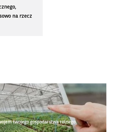
cznego,
sowo na rzecz
wojem twojego gospodarstwa rolnego