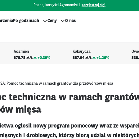
Poznaj korzyści Agronomist i
zarejestruj się!
rzenia
Po godzinach
Ceny
O nas
Jęczmień
Kukurydza
Owi
678.75 zł/t
+
0.39%
887.94 zł/t
+
1.26%
538.
SA: Pomoc techniczna w ramach grantów dla przetwórców mięsa
c techniczna w ramach grantów
ców mięsa
ictwa ogłosił nowy program pomocowy wraz ze wsparc
ięsnych i drobiowych, którzy biorą udział w niektóryc