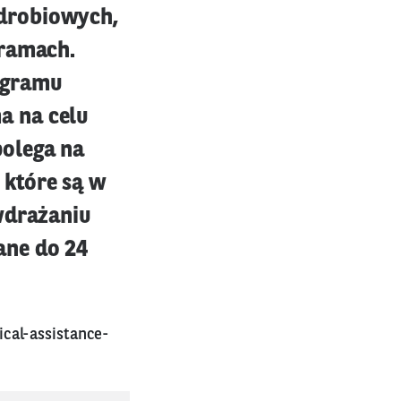
drobiowych,
gramach.
ogramu
a na celu
olega na
 które są w
wdrażaniu
ane do 24
cal-assistance-