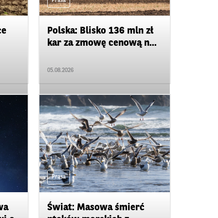
Prasa
ce
Polska: Blisko 136 mln zł
kar za zmowę cenową n...
05.08.2026
Prasa
wa
Świat: Masowa śmierć