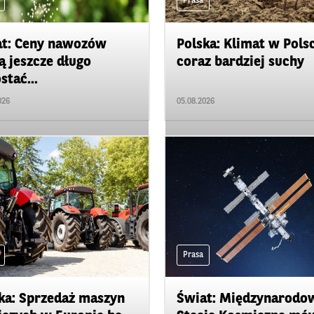
Prasa
t: Ceny nawozów
Polska: Klimat w Pols
 jeszcze długo
coraz bardziej suchy
stać...
026
05.08.2026
Prasa
ka: Sprzedaż maszyn
Świat: Międzynarodo