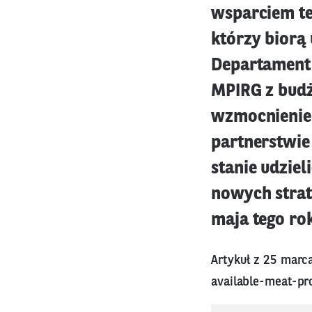
wsparciem t
którzy biorą
Departament 
MPIRG z budż
wzmocnienie 
partnerstwie
stanie udzie
nowych strat
maja tego ro
Artykuł z 25 marc
available-meat-pr