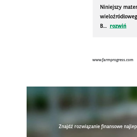
Niniejszy mater
wieloźródłoweg
B...
rozwiń
www.farmprogress.com
Znajdź rozwiązanie finansowe najl