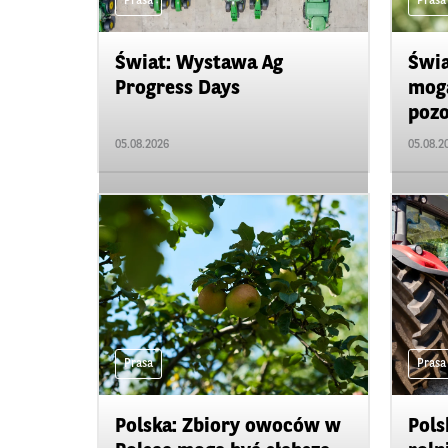
Prasa
Prasa
Świat: Wystawa Ag
Świa
Progress Days
mogą
pozo
05.08.2026
05.08.2
Prasa
Prasa
Polska: Zbiory owoców w
Pols