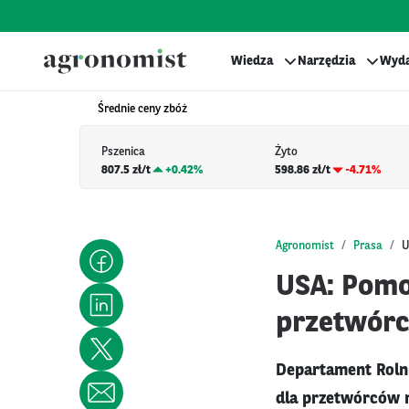
Wiedza
Narzędzia
Wyda
Średnie ceny zbóż
Pszenica
Żyto
807.5 zł/t
+
0.42%
598.86 zł/t
-4.71%
Agronomist
Prasa
U
USA: Pomo
przetwór
Departament Roln
dla przetwórców m